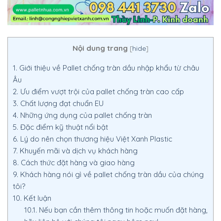
Nội dung trang
[
hide
]
1.
Giới thiệu về Pallet chống tràn dầu nhập khẩu từ châu
Âu
2.
Ưu điểm vượt trội của pallet chống tràn cao cấp
3.
Chất lượng đạt chuẩn EU
4.
Những ứng dụng của pallet chống tràn
5.
Đặc điểm kỹ thuật nổi bật
6.
Lý do nên chọn thương hiệu Việt Xanh Plastic
7.
Khuyến mãi và dịch vụ khách hàng
8.
Cách thức đặt hàng và giao hàng
9.
Khách hàng nói gì về pallet chống tràn dầu của chúng
tôi?
10.
Kết luận
10.1.
Nếu bạn cần thêm thông tin hoặc muốn đặt hàng,