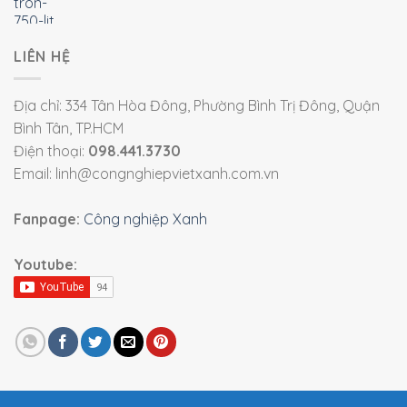
LIÊN HỆ
Địa chỉ: 334 Tân Hòa Đông, Phường Bình Trị Đông, Quận
Bình Tân, TP.HCM
Điện thoại:
098.441.3730
Email: linh@congnghiepvietxanh.com.vn
Fanpage:
Công nghiệp Xanh
Youtube: