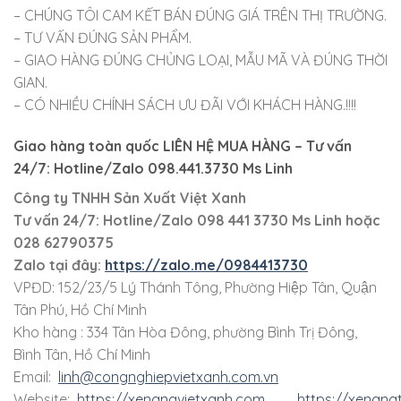
– CHÚNG TÔI CAM KẾT BÁN ĐÚNG GIÁ TRÊN THỊ TRƯỜNG.
– TƯ VẤN ĐÚNG SẢN PHẨM.
– GIAO HÀNG ĐÚNG CHỦNG LOẠI, MẪU MÃ VÀ ĐÚNG THỜI
GIAN.
– CÓ NHIỀU CHÍNH SÁCH ƯU ĐÃI VỚI KHÁCH HÀNG.!!!!
Giao hàng toàn quốc LIÊN HỆ MUA HÀNG
– Tư vấn
24/7: Hotline/Zalo 098.441.3730 Ms Linh
Công ty TNHH Sản Xuất Việt Xanh
Tư vấn 24/7: Hotline
/Zalo
098 441 3730
Ms Linh
hoặc
028 62790375
Zalo tại đây:
https://zalo.me/0984413730
VPĐD: 152/23/5 Lý Thánh Tông, Phường Hiệp Tân, Quận
Tân Phú, Hồ Chí Minh
Kho hàng : 334 Tân Hòa Đông, phường Bình Trị Đông,
Bình Tân, Hồ Chí Minh
Email:
linh@congnghiepvietxanh.com.vn
Website:
https://xenangvietxanh.com
https://xenang