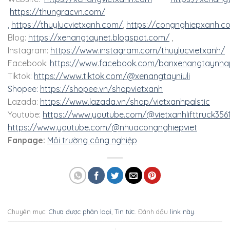
https://thungracvn.com/
,
https://thuylucvietxanh.com/
,
https://congnghiepxanh.c
Blog:
https://xenangtaynet.blogspot.com/
,
Instagram:
https://www.instagram.com/thuylucvietxanh/
Facebook:
https://www.facebook.com/banxenangtaynha
Tiktok:
https://www.tiktok.com/@xenangtayniuli
Shopee:
https://shopee.vn/shopvietxanh
Lazada:
https://www.lazada.vn/shop/vietxanhpalstic
Youtube:
https://www.youtube.com/@vietxanhlifttruck356
https://www.youtube.com/@nhuacongnghiepviet
Fanpage:
Môi trường công nghiệp
Chuyên mục:
Chưa được phân loại
,
Tin tức
. Đánh dấu
link này
.