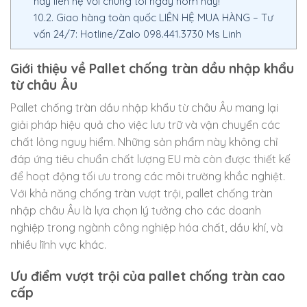
hãy liên hệ với chúng tôi ngay hôm nay!
10.2.
Giao hàng toàn quốc LIÊN HỆ MUA HÀNG – Tư
vấn 24/7: Hotline/Zalo 098.441.3730 Ms Linh
Giới thiệu về Pallet chống tràn dầu nhập khẩu
từ châu Âu
Pallet chống tràn dầu nhập khẩu từ châu Âu mang lại
giải pháp hiệu quả cho việc lưu trữ và vận chuyển các
chất lỏng nguy hiểm. Những sản phẩm này không chỉ
đáp ứng tiêu chuẩn chất lượng EU mà còn được thiết kế
để hoạt động tối ưu trong các môi trường khắc nghiệt.
Với khả năng chống tràn vượt trội, pallet chống tràn
nhập châu Âu là lựa chọn lý tưởng cho các doanh
nghiệp trong ngành công nghiệp hóa chất, dầu khí, và
nhiều lĩnh vực khác.
Ưu điểm vượt trội của pallet chống tràn cao
cấp