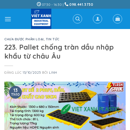
Skip
07:30 - 16:30 |
098.441.3730
to
content
CHƯA ĐƯỢC PHÂN LOẠI
,
TIN TỨC
223. Pallet chống tràn dầu nhập
khẩu từ châu Âu
ĐĂNG LÚC
13/10/2025
BỞI
LINH
13
Th10