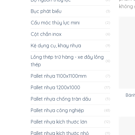
không 
Bục phát biểu
(3)
Cẩu móc thủy lực mini
(2)
Cột chắn inox
(6)
Kệ dụng cụ, khay nhựa
(9)
Lồng thép trữ hàng - xe đầy lồng
(6)
thép
Pallet nhựa 1100x1100mm
(7)
Pallet nhựa 1200x1000
(17)
Bánh
Pallet nhựa chống tràn dầu
(5)
Pallet nhựa công nghiệp
(63)
Pallet nhựa kích thước lớn
(12)
Pallet nhựa kích thước nhỏ
(11)