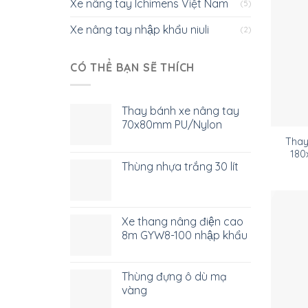
Xe nâng tay Ichimens Việt Nam
(5)
Xe nâng tay nhập khẩu niuli
(2)
CÓ THỂ BẠN SẼ THÍCH
Thay bánh xe nâng tay
70x80mm PU/Nylon
Thay
180
Thùng nhựa trắng 30 lít
Xe thang nâng điện cao
8m GYW8-100 nhập khẩu
Thùng đựng ô dù mạ
vàng