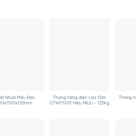
let Nhựa Màu Đen
Thang nâng điện cao 10m
Thang n
00x1100x120mm
GTWY1001 Hiệu NIULI – 125kg