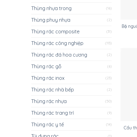
Thùng nhựa trong
(16)
Thùng phuy nhựa
(2)
Bộ nguô
Thùng rác composite
(31)
Thùng rác công nghiệp
(113)
Thùng rác đá hoa cương
(2)
Thùng rác gỗ
(6)
Thùng rác inox
(23)
Thùng rác nhà bếp
(2)
Thùng rác nhựa
(50)
Thùng rác trang trí
(9)
Thùng rác y tế
(14)
Cẩu th
Túi đựng rác
(1)