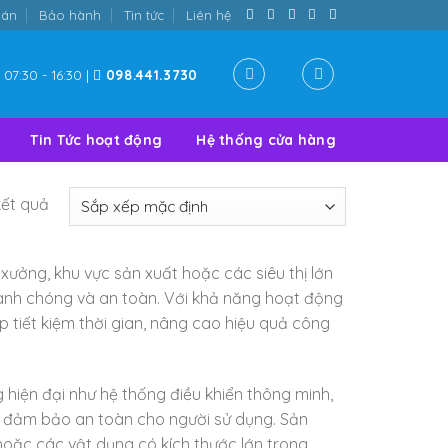
oán
Bảo hành
Tin tức
Liên hệ
07:30 - 16:30 |
098.441.3730
Tin Tức hoạt động
Hệ thống cửa hàng
kết quả
xưởng, khu vực sản xuất hoặc các siêu thị lớn
anh chóng và an toàn. Với khả năng hoạt động
 tiết kiệm thời gian, nâng cao hiệu quả công
 hiện đại như hệ thống điều khiển thông minh,
và đảm bảo an toàn cho người sử dụng. Sản
hoặc các vật dụng có kích thước lớn trong