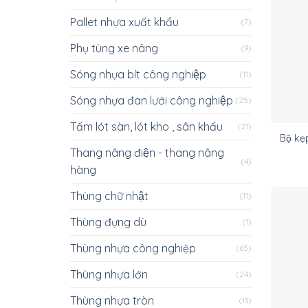
Pallet nhựa xuất khẩu
(7)
Phụ tùng xe nâng
(9)
Sóng nhựa bít công nghiệp
(11)
Sóng nhựa đan lưới công nghiệp
(25)
Tấm lót sàn, lót kho , sân khấu
(21)
Bộ k
Thang nâng điện - thang nâng
(4)
hàng
Thùng chữ nhật
(11)
Thùng đựng dù
(1)
Thùng nhựa công nghiệp
(65)
Thùng nhựa lớn
(24)
Thùng nhựa tròn
(13)