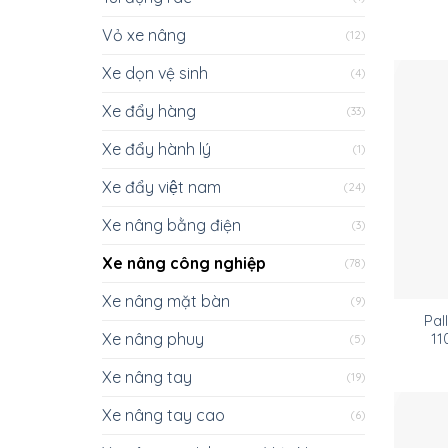
Vỏ xe nâng
(12)
Xe dọn vệ sinh
(4)
Xe đẩy hàng
(33)
Xe đẩy hành lý
(1)
Xe đẩy việt nam
(24)
Xe nâng bằng điện
(3)
Xe nâng công nghiệp
(78)
Xe nâng mặt bàn
(9)
Pal
Xe nâng phuy
11
(5)
Xe nâng tay
(19)
Xe nâng tay cao
(6)