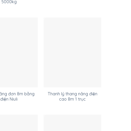
5000kg
âng đơn 8m bằng
Thanh lý thang nâng điện
điện Niuli
cao 8m 1 trục