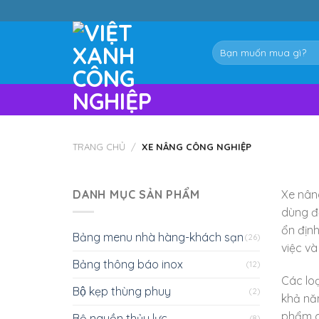
Skip
to
content
Tìm
kiếm:
TRANG CHỦ
/
XE NÂNG CÔNG NGHIỆP
DANH MỤC SẢN PHẨM
Xe nâng
dùng đ
ổn định
Bảng menu nhà hàng-khách sạn
(26)
việc và
Bảng thông báo inox
(12)
Các loạ
Bộ kẹp thùng phuy
(2)
khả năn
phẩm có
Bộ nguồn thủy lực
(8)