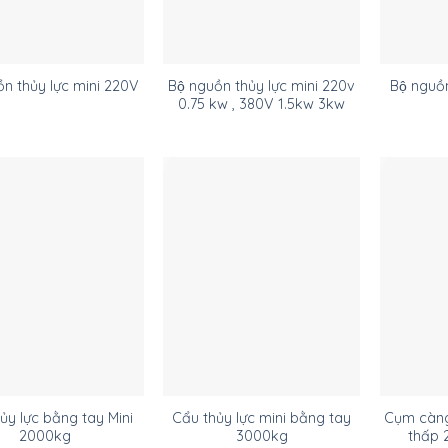
Bộ nguồn thủy lực mini 220v
̀n thủy lực mini 220V
Bộ nguồ
0.75 kw , 380V 1.5kw 3kw
ủy lực bằng tay Mini
Cẩu thủy lực mini bằng tay
Cụm càn
2000kg
3000kg
thấp