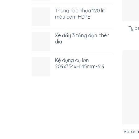
Thùng rác nhựa 120 lít
màu cam HDPE
Ty b
Xe đẩy 3 tầng dọn chén
dĩa
Kệ dụng cụ lớn
209x354xH145mm-619
Vỏ xe