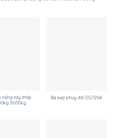
e nâng tay thấp
Bộ kẹp phuy đôi DG720A
00kg 3000kg