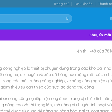
Trang chủ
Điều khoản
Thanh t
Khuyến mãi
Hiển thị 1–48 của 78 
 công nghiệp là thiết bị chuyên dụng trong các kho bãi, nhà 
ể nâng hạ, di chuyển và xếp dỡ hàng hóa nặng một cách nh
 trong các môi trường công nghiệp, xe nâng công nghiệp giúp
 giảm thiểu sự can thiệp của sức lao động thủ công.
i xe nâng công nghiệp hiện nay được trang bị nhiều tính năng
g nâng cao và tải trọng lớn, khả năng di chuyển linh hoạt 
 thể được sử dụng để nâng hạ hàng hóa, pallet, container, 