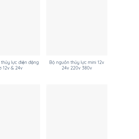
thủy lực điện động
Bộ nguồn thủy lực mini 12v
ơ 12v & 24v
24v 220v 380v