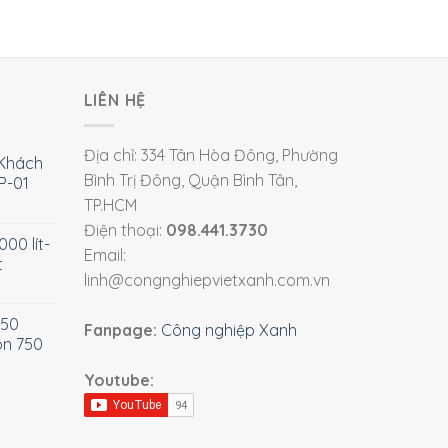
LIÊN HỆ
Địa chỉ: 334 Tân Hòa Đông, Phường
Khách
Bình Trị Đông, Quận Bình Tân,
P-01
TP.HCM
Điện thoại:
098.441.3730
00 lít-
Email:
t
linh@congnghiepvietxanh.com.vn
750
Fanpage:
Công nghiệp Xanh
òn 750
Youtube: