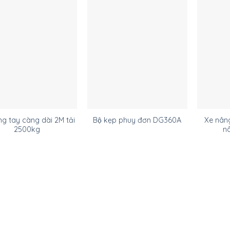
ng tay càng dài 2M tải
Xe nân
Bộ kẹp phuy đơn DG360A
2500kg
n