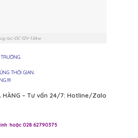
y-luc-DC-12V-1.6kw
Ị TRƯỜNG.
ÚNG THỜI GIAN.
.!!!!
 HÀNG – Tư vấn 24/7: Hotline/Zalo
 Linh hoặc 028 62790375