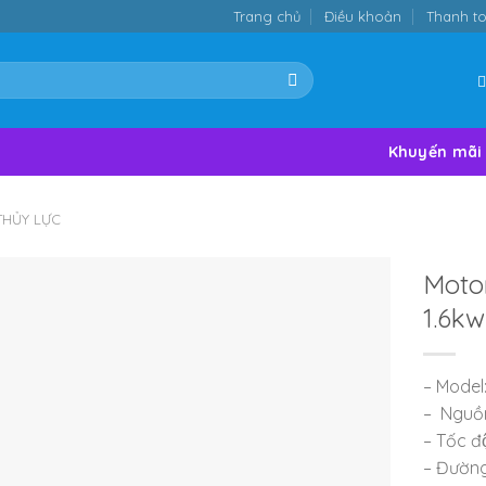
Trang chủ
Điều khoản
Thanh t
Khuyến mãi
HỦY LỰC
Motor
1.6kw
– Model
– Nguồn
– Tốc đ
– Đường