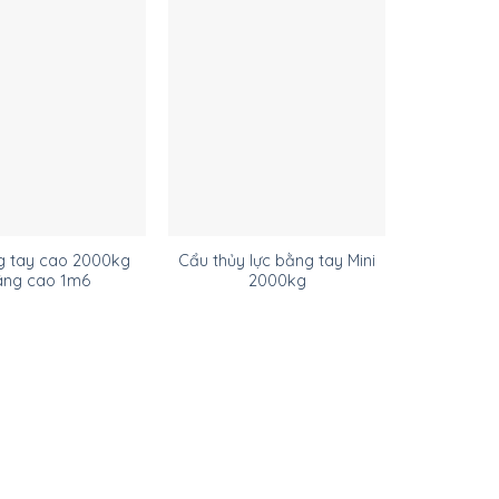
g tay cao 2000kg
Cẩu thủy lực bằng tay Mini
Ben xe n
âng cao 1m6
2000kg
2500