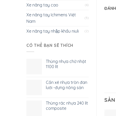
Xe nâng tay cao
(6)
ĐÁNH
Xe nâng tay Ichimens Việt
(5)
Nam
Xe nâng tay nhập khẩu niuli
(2)
CÓ THỂ BẠN SẼ THÍCH
Thùng nhựa chữ nhật
1100 lít
Cần xé nhựa tròn đan
lưới -đựng nông sản
SẢN
Thùng rác nhựa 240 lít
composite