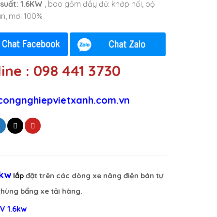
suất: 1.6KW
, bao gồm đầy đủ: khớp nối, bộ
an, mới 100%
ine : 098 441 3730
congnghiepvietxanh.com.vn
6kw
lắp
đặt trên các dòng xe nâng điện bán tự
…thùng bẩng xe tải hàng.
2V 1.6kw