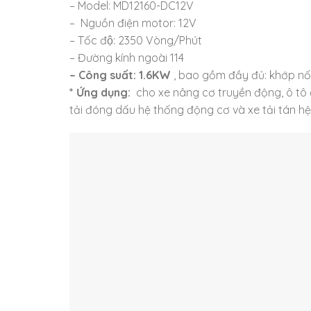
– Model: MD12160-DC12V
– Nguồn điện motor: 12V
– Tốc độ: 2350 Vòng/Phút
– Đường kính ngoài 114
– Công suất: 1.6KW
, bao gồm đầy đủ: khớp nối
* Ứng dụng:
cho xe nâng cơ truyền động, ô tô
tải đóng dấu hệ thống động cơ và xe tải tán hệ