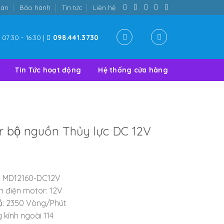
oán
Bảo hành
Tin tức
Liên hệ
07:30 - 16:30 |
098.441.3730
Tin Tức hoạt động
Hệ thống cửa hàng
 bộ nguồn Thủy lực DC 12V
: MD12160-DC12V
 điện motor: 12V
ộ: 2350 Vòng/Phút
 kính ngoài 114