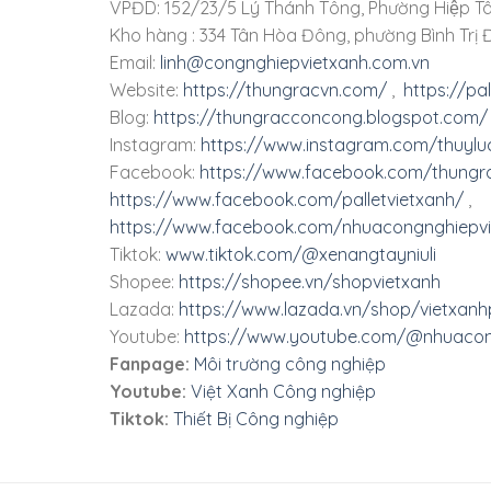
VPĐD: 152/23/5 Lý Thánh Tông, Phường Hiệp Tâ
Kho hàng : 334 Tân Hòa Đông, phường Bình Trị Đ
Email:
linh@congnghiepvietxanh.com.vn
Website:
https://thungracvn.com/
,
https://pa
Blog:
https://thungracconcong.blogspot.com/
Instagram:
https://www.instagram.com/thuylu
Facebook:
https://www.facebook.com/thungra
https://www.facebook.com/palletvietxanh/
,
https://www.facebook.com/nhuacongnghiepvi
Tiktok:
www.tiktok.com/@xenangtayniuli
Shopee:
https://shopee.vn/shopvietxanh
Lazada:
https://www.lazada.vn/shop/vietxanhp
Youtube:
https://www.youtube.com/@nhuacon
Fanpage:
Môi trường công nghiệp
Youtube:
Việt Xanh Công nghiệp
Tiktok:
Thiết Bị Công nghiệp