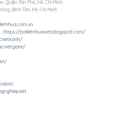
n, Quận Tân Phú, Hồ Chí Minh
ông, Bình Tân, Hồ Chí Minh
lletnhua.com.vn
,
https://palletnhuaviet.blogspot.com/
cvietxanh/
cvietgiare/
,
et/
alstic
gnghiepviet