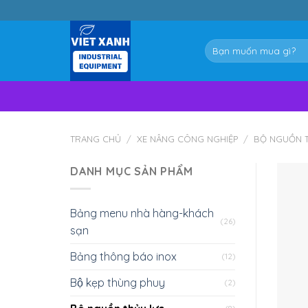
Skip
to
content
Tìm
kiếm:
TRANG CHỦ
/
XE NÂNG CÔNG NGHIỆP
/
BỘ NGUỒN T
DANH MỤC SẢN PHẨM
Bảng menu nhà hàng-khách
(26)
sạn
Bảng thông báo inox
(12)
Bộ kẹp thùng phuy
(2)