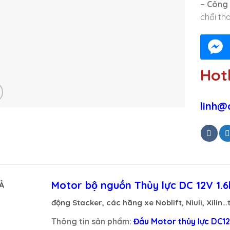
– Công 
chổi th
Hotl
linh@
Motor bộ nguồn Thủy lực DC 12V 1.
Ả
động Stacker, các hãng xe Noblift, Niuli, Xilin
Thông tin sản phẩm:
Đầu Motor thủy lực DC1