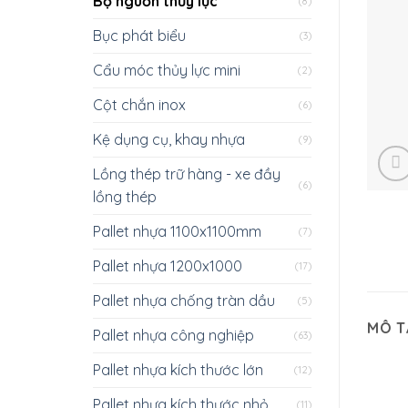
Bộ nguồn thủy lực
(8)
Bục phát biểu
(3)
Cẩu móc thủy lực mini
(2)
Cột chắn inox
(6)
Kệ dụng cụ, khay nhựa
(9)
Lồng thép trữ hàng - xe đầy
(6)
lồng thép
Pallet nhựa 1100x1100mm
(7)
Pallet nhựa 1200x1000
(17)
Pallet nhựa chống tràn dầu
(5)
MÔ T
Pallet nhựa công nghiệp
(63)
Pallet nhựa kích thước lớn
(12)
Pallet nhựa kích thước nhỏ
(11)