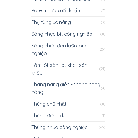
Pallet nhựa xuất khẩu
(7)
Phụ tùng xe nâng
(9)
Sóng nhựa bít công nghiệp
(11)
Sóng nhựa đan lưới công
(25)
nghiệp
Tấm lót sàn, lót kho , sân
(21)
khấu
Thang nâng điện - thang nâng
(4)
hàng
Thùng chữ nhật
(11)
Thùng đựng dù
(1)
Thùng nhựa công nghiệp
(65)