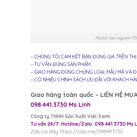
Motor-bo-nguon-Thu
– CHÚNG TÔI CAM KẾT BÁN ĐÚNG GIÁ TRÊN TH
– TƯ VẤN ĐÚNG SẢN PHẨM.
– GIAO HÀNG ĐÚNG CHỦNG LOẠI, MẪU MÃ VÀ Đ
– CÓ NHIỀU CHÍNH SÁCH ƯU ĐÃI VỚI KHÁCH HÀNG
Giao hàng toàn quốc – LIÊN HỆ MUA
098.441.3730 Ms Linh
Công ty TNHH Sản Xuất Việt Xanh
Tư vấn 24/7: Hotline/Zalo 098 441 3730 Ms
Zalo tại đây: https://zalo.me/0984413730