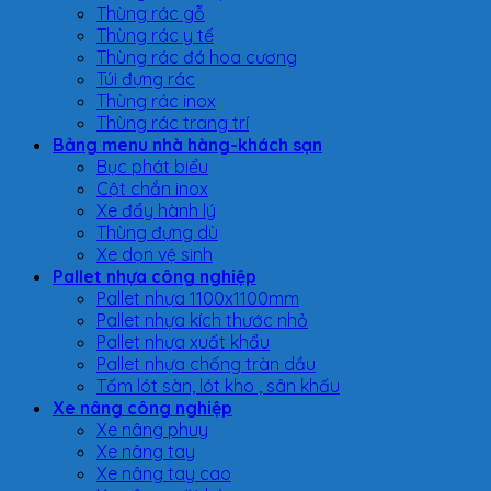
Thùng rác gỗ
Thùng rác y tế
Thùng rác đá hoa cương
Túi đựng rác
Thùng rác inox
Thùng rác trang trí
Bảng menu nhà hàng-khách sạn
Bục phát biểu
Cột chắn inox
Xe đẩy hành lý
Thùng đựng dù
Xe dọn vệ sinh
Pallet nhựa công nghiệp
Pallet nhựa 1100x1100mm
Pallet nhựa kích thước nhỏ
Pallet nhựa xuất khẩu
Pallet nhựa chống tràn dầu
Tấm lót sàn, lót kho , sân khấu
Xe nâng công nghiệp
Xe nâng phuy
Xe nâng tay
Xe nâng tay cao