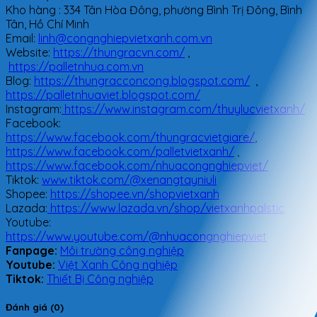
Kho hàng : 334 Tân Hòa Đông, phường Bình Trị Đông, Bình
Tân, Hồ Chí Minh
Email:
linh@congnghiepvietxanh.com.vn
Website:
https://thungracvn.com/
,
https://palletnhua.com.vn
Blog:
https://thungracconcong.blogspot.com/
,
https://palletnhuaviet.blogspot.com/
Instagram:
https://www.instagram.com/thuylucvietxanh/
Facebook:
https://www.facebook.com/thungracvietgiare/
,
https://www.facebook.com/palletvietxanh/
,
https://www.facebook.com/nhuacongnghiepviet/
Tiktok:
www.tiktok.com/@xenangtayniuli
Shopee:
https://shopee.vn/shopvietxanh
Lazada:
https://www.lazada.vn/shop/vietxanhpalstic
Youtube:
https://www.youtube.com/@nhuacongnghiepviet
Fanpage:
Môi trường công nghiệp
Youtube:
Việt Xanh Công nghiệp
Tiktok:
Thiết Bị Công nghiệp
Đánh giá (0)