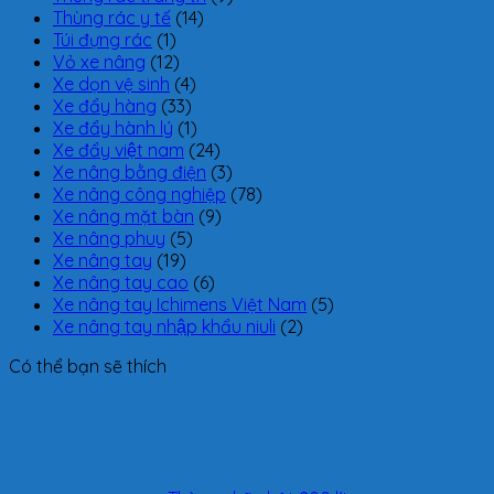
Thùng rác y tế
(14)
Túi đựng rác
(1)
Vỏ xe nâng
(12)
Xe dọn vệ sinh
(4)
Xe đẩy hàng
(33)
Xe đẩy hành lý
(1)
Xe đẩy việt nam
(24)
Xe nâng bằng điện
(3)
Xe nâng công nghiệp
(78)
Xe nâng mặt bàn
(9)
Xe nâng phuy
(5)
Xe nâng tay
(19)
Xe nâng tay cao
(6)
Xe nâng tay Ichimens Việt Nam
(5)
Xe nâng tay nhập khẩu niuli
(2)
Có thể bạn sẽ thích