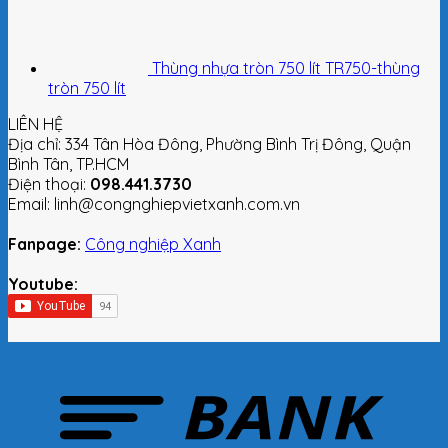
Thùng nhựa tròn 750 lít TR750-thùng
tròn 750 lít
LIÊN HỆ
Địa chỉ: 334 Tân Hòa Đông, Phường Bình Trị Đông, Quận
Bình Tân, TP.HCM
Điện thoại:
098.441.3730
Email: linh@congnghiepvietxanh.com.vn
Fanpage:
Công nghiệp Xanh
Youtube: