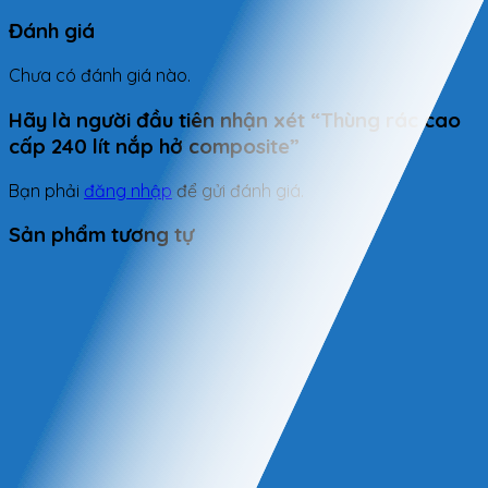
Đánh giá
Chưa có đánh giá nào.
Hãy là người đầu tiên nhận xét “Thùng rác cao
cấp 240 lít nắp hở composite”
Bạn phải
đăng nhập
để gửi đánh giá.
Sản phẩm tương tự