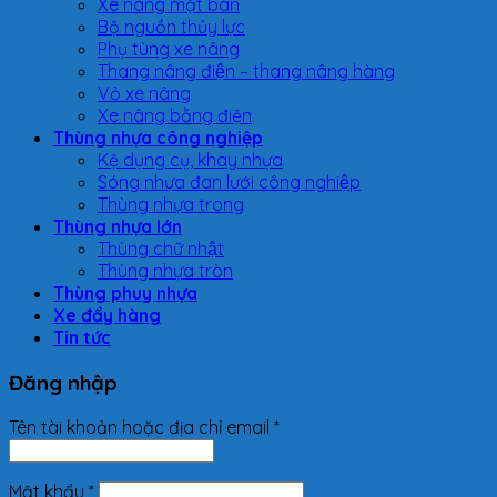
Xe nâng mặt bàn
Bộ nguồn thủy lực
Phụ tùng xe nâng
Thang nâng điện – thang nâng hàng
Vỏ xe nâng
Xe nâng bằng điện
Thùng nhựa công nghiệp
Kệ dụng cụ, khay nhựa
Sóng nhựa đan lưới công nghiệp
Thùng nhựa trong
Thùng nhựa lớn
Thùng chữ nhật
Thùng nhựa tròn
Thùng phuy nhựa
Xe đẩy hàng
Tin tức
Đăng nhập
Tên tài khoản hoặc địa chỉ email
*
Mật khẩu
*