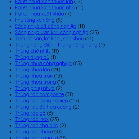
Pallet nhựa kích thước lớn
(12)
Pallet nhựa kích thước nhỏ
(11)
Pallet nhựa xuất khẩu
(7)
Phụ tùng xe nâng
(9)
Sóng nhựa bít công nghiệp
(11)
Sóng nhựa đan lưới công nghiệp
(25)
Tấm lót sàn, lót kho , sân khấu
(21)
Thang nâng điện - thang nâng hàng
(4)
Thùng chữ nhật
(11)
Thùng đựng dù
(1)
Thùng nhựa công nghiệp
(65)
Thùng nhựa lớn
(24)
Thùng nhựa tròn
(13)
Thùng nhựa trong
(16)
Thùng phuy nhựa
(2)
Thùng rác composite
(31)
Thùng rác công nghiệp
(113)
Thùng rác đá hoa cương
(2)
Thùng rác gỗ
(6)
Thùng rác inox
(23)
Thùng rác nhà bếp
(2)
Thùng rác nhựa
(50)
Thùng rác trang trí
(9)