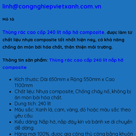
linh@congnghiepvietxanh.com.vn
Mô tả
Thùng rác cao cấp 240 lít nắp hở composite
.
được làm từ
chất liệu nhựa composite tốt nhất hiện nay, có khả năng
chống ăn mòn bởi hóa chất, thân thiện môi trường.
Thông tin sản phẩm:
Thùng rác cao cấp 240 lít nắp hở
composite
Kích thước: Dài 650mm x Rộng 550mm x Cao
1100mm
Chất liệu: Nhựa composite, Chống cháy nổ, không bị
ăn mòn bởi hóa chất.
Dung tích: 240 lít
Màu sắc: Xanh lá, cam, vàng, đỏ hoặc màu sắc theo
yêu cầu.
Kiểu dáng: Nắp hở, nắp đậy kín và bánh xe di chuyển
dễ dàng.
Hàng mới 100%, được gia công thủ công bằng khuôn