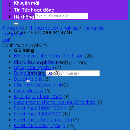
Khuyến mãi
Tin Tức hoạt động
Tìm kiếm:
Hệ thống cửa hàng
Trang chủ
/
Thùng rác công nghiệp
/
Thùng rác
07:30 - 16:30 |
098.441.3730
composite
Lọc
Danh mục sản phẩm
Giỏ hàng
Bảng menu nhà hàng-khách sạn
(26)
Bảng thông báo inox
(12)
Chưa có sản phẩm trong giỏ hàng.
Bộ kẹp thùng phuy
(2)
Tìm kiếm:
Bộ nguồn thủy lực
(8)
Bục phát biểu
(3)
Cẩu móc thủy lực mini
(2)
Cột chắn inox
(6)
Kệ dụng cụ, khay nhựa
(9)
Lồng thép trữ hàng - xe đầy lồng thép
(6)
Pallet nhựa 1100x1100mm
(7)
Pallet nhựa 1200x1000
(17)
Pallet nhựa chống tràn dầu
(5)
Pallet nhựa công nghiệp
(63)