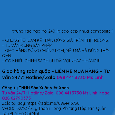
thung-rac-nap-ho-240-lit-cao-cap-nhua-composite-1
– CHÚNG TÔI CAM KẾT BÁN ĐÚNG GIÁ TRÊN THỊ TRƯỜNG.
– TƯ VẤN ĐÚNG SẢN PHẨM.
– GIAO HÀNG ĐÚNG CHỦNG LOẠI, MẪU MÃ VÀ ĐÚNG THỜI
GIAN.
– CÓ NHIỀU CHÍNH SÁCH ƯU ĐÃI VỚI KHÁCH HÀNG.!!!!
Giao hàng toàn quốc – LIÊN HỆ MUA HÀNG – Tư
vấn 24/7: Hotline/Zalo
098.441.3730 Ms Linh
Công ty TNHH Sản Xuất Việt Xanh
Tư vấn 24/7: Hotline/Zalo 098 441 3730 Ms Linh hoặc
028 62790375
Zalo tại đây: https://zalo.me/0984413730
VPĐD: 152/23/5 Lý Thánh Tông, Phường Hiệp Tân, Quận
Tân Phú, Hồ Chí Minh