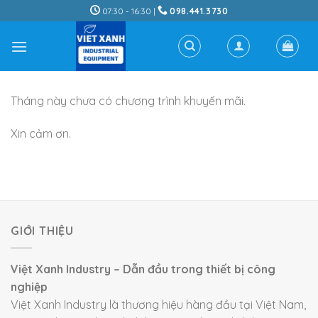
Skip
07:30 - 16:30 |
098.441.3730
to
content
Tháng này chưa có chương trình khuyến mãi.
Xin cảm ơn.
GIỚI THIỆU
Việt Xanh Industry – Dẫn đầu trong thiết bị công
nghiệp
Việt Xanh Industry là thương hiệu hàng đầu tại Việt Nam,