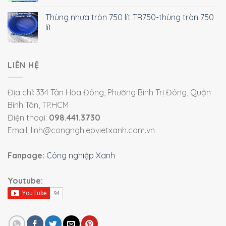
Thùng nhựa tròn 750 lít TR750-thùng tròn 750
lít
LIÊN HỆ
Địa chỉ: 334 Tân Hòa Đông, Phường Bình Trị Đông, Quận
Bình Tân, TP.HCM
Điện thoại:
098.441.3730
Email: linh@congnghiepvietxanh.com.vn
Fanpage:
Công nghiệp Xanh
Youtube: