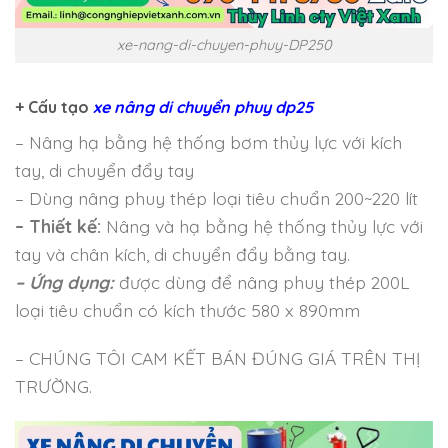
xe-nang-di-chuyen-phuy-DP250
+ Cấu tạo
xe nâng di chuyển phuy dp25
–
Nâng hạ bằng hệ thống bơm thủy lực với kích
tay, di chuyển đẩy tay
– Dùng nâng phuy thép loại tiêu chuẩn 200~220 lít
– Thiết kế:
Nâng và hạ bằng hệ thống thủy lực với
tay và chân kích, di chuyển đẩy bằng tay.
– Ứng dụng:
được dùng để nâng phuy thép 200L
loại tiêu chuẩn có kích thước 580 x 890mm
– CHÚNG TÔI CAM KẾT BÁN ĐÚNG GIÁ TRÊN THỊ
TRƯỜNG.