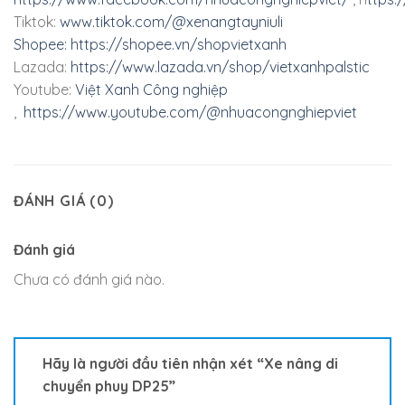
Tiktok:
www.tiktok.com/@xenangtayniuli
Shopee:
https://shopee.vn/shopvietxanh
Lazada:
https://www.lazada.vn/shop/vietxanhpalstic
Youtube:
Việt Xanh Công nghiệp
,
https://www.youtube.com/@nhuacongnghiepviet
ĐÁNH GIÁ (0)
Đánh giá
Chưa có đánh giá nào.
Hãy là người đầu tiên nhận xét “Xe nâng di
chuyển phuy DP25”