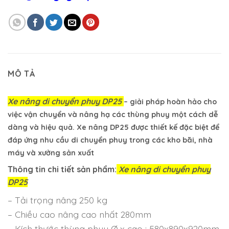
MÔ TẢ
Xe nâng di chuyển phuy DP25
– giải pháp hoàn hảo cho
việc vận chuyển và nâng hạ các thùng phuy một cách dễ
dàng và hiệu quả. Xe nâng DP25 được thiết kế đặc biệt để
đáp ứng nhu cầu di chuyển phuy trong các kho bãi, nhà
máy và xưởng sản xuất
Thông tin chi tiết sản phẩm:
Xe nâng di chuyển phuy
DP25
– Tải trọng nâng 250 kg
– Chiều cao nâng cao nhất 280mm
– Kích thước thùng phuy Ø x cao : 580x890x920mm