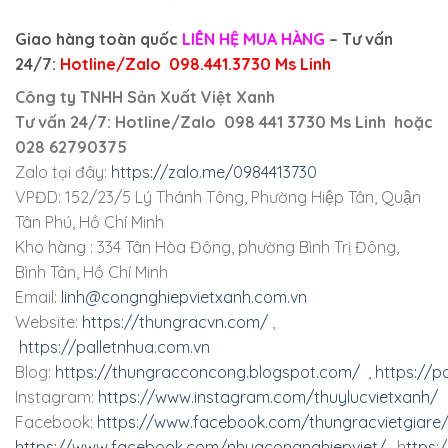
Giao hàng toàn quốc
LIÊN HỆ MUA HÀNG
– Tư vấn
24/7:
Hotline/Zalo 098.441.3730 Ms Linh
Công ty TNHH Sản Xuất Việt Xanh
Tư vấn 24/7: Hotline/Zalo 098 441 3730 Ms Linh hoặc
028 62790375
Zalo tại đây:
https://zalo.me/0984413730
VPĐD: 152/23/5 Lý Thánh Tông, Phường Hiệp Tân, Quận
Tân Phú, Hồ Chí Minh
Kho hàng : 334 Tân Hòa Đông, phường Bình Trị Đông,
Bình Tân, Hồ Chí Minh
Email:
linh@congnghiepvietxanh.com.vn
Website:
https://thungracvn.com/
,
https://palletnhua.com.vn
Blog:
https://thungracconcong.blogspot.com/
,
https://p
Instagram:
https://www.instagram.com/thuylucvietxanh/
Facebook:
https://www.facebook.com/thungracvietgiare
https://www.facebook.com/nhuacongnghiepviet/
, h
ttps