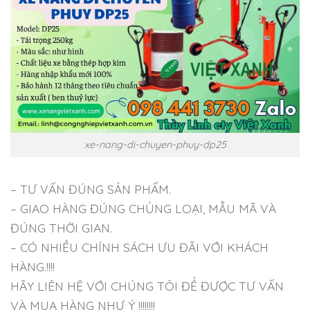
xe-nang-di-chuyen-phuy-dp25
– TƯ VẤN ĐÚNG SẢN PHẨM.
– GIAO HÀNG ĐÚNG CHỦNG LOẠI, MẪU MÃ VÀ
ĐÚNG THỜI GIAN.
– CÓ NHIỀU CHÍNH SÁCH ƯU ĐÃI VỚI KHÁCH
HÀNG.!!!!
HÃY LIÊN HỆ VỚI CHÚNG TÔI ĐỂ ĐƯỢC TƯ VẤN
VÀ MUA HÀNG NHƯ Ý !!!!!!!!