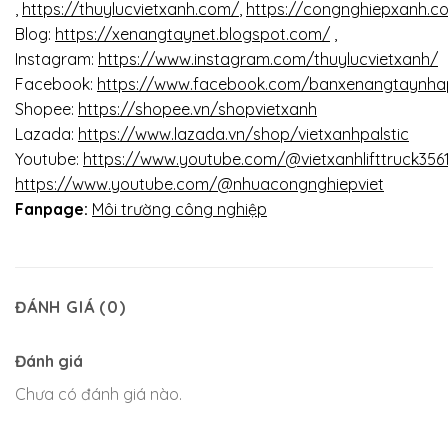
,
https://thuylucvietxanh.com/
,
https://congnghiepxanh.c
Blog:
https://xenangtaynet.blogspot.com/
,
Instagram:
https://www.instagram.com/thuylucvietxanh/
Facebook:
https://www.facebook.com/banxenangtaynha
Shopee:
https://shopee.vn/shopvietxanh
Lazada:
https://www.lazada.vn/shop/vietxanhpalstic
Youtube:
https://www.youtube.com/@vietxanhlifttruck356
https://www.youtube.com/@nhuacongnghiepviet
Fanpage:
Môi trường công nghiệp
ĐÁNH GIÁ (0)
Đánh giá
Chưa có đánh giá nào.