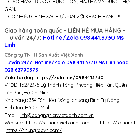
– GIAO HÀNG ĐÚNG CHỦNG LOẠI, MẪU MÃ VÀ ĐÚNG THỜI
GIAN.
– CÓ NHIỀU CHÍNH SÁCH ƯU ĐÃI VỚI KHÁCH HÀNG.!!!
!
Giao hàng toàn quốc – LIÊN HỆ MUA HÀNG –
Tư vấn 24/7:
Hotline/Zalo 098.441.3730 Ms
Linh
Công ty TNHH Sản Xuất Việt Xanh
Tư vấn 24/7: Hotline
/Zalo
098 441 3730
Ms Linh
hoặc
028 62790375
Zalo tại đây:
https://zalo.me/0984413730
VPĐD: 152/23/5 Lý Thánh Tông, Phường Hiệp Tân, Quận
Tân Phú, Hồ Chí Minh
Kho hàng : 334 Tân Hòa Đông, phường Bình Trị Đông,
Bình Tân, Hồ Chí Minh
Email:
linh@congnghiepvietxanh.com.vn
Website:
https://xenangvietxanh.com
https://xenang
https://thungracvn.com/