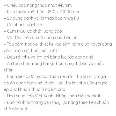
– Chiều cao nâng thấp nhất 445mm
– Kích thước mặt bàn: R510 x D1000mm
– Sử dụng bánh xe lõi thép bọc nhựa PU
– Có phanh bánh xe
– Cụm thủy lực chất lượng cao.
– Vật liệu thép có độ cứng cao, bền bỉ.
– Tay cầm inox với thiết kế vừa tầm nắm giúp người dùng
cảm nhận sự thoải mái nhất.
– Đẩy rất nhẹ và êm chỉ bằng lực tác động nhỏ.
– An toàn hơn, nâng hàng nhanh, mạnh, bền và chắc
chắn.
– Bánh xe có độ ma sát thấp nên rất nhẹ khi di chuyển,
độ ồn được hạn chế tối đa, tuổi thọ lớn nhờ công nghệ
ép đúc khuôn nhựa ở áp lực cao.
– Nhà cung cấp Việt Xanh , Nhập khẩu hiệu noblelift
– Bảo hành 12 tháng ben thủy lực nâng theo tiêu chuẩn
nhà sản xuất.