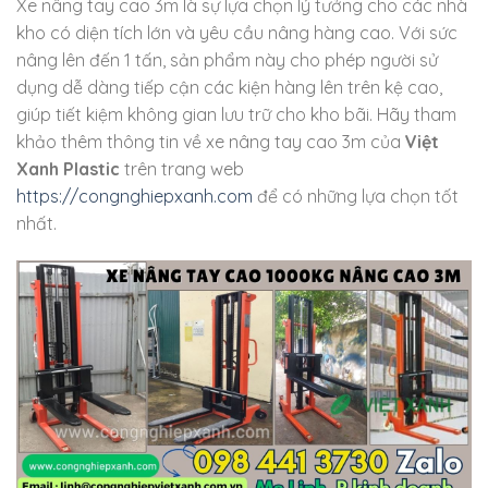
Xe nâng tay cao 3m là sự lựa chọn lý tưởng cho các nhà
kho có diện tích lớn và yêu cầu nâng hàng cao. Với sức
nâng lên đến 1 tấn, sản phẩm này cho phép người sử
dụng dễ dàng tiếp cận các kiện hàng lên trên kệ cao,
giúp tiết kiệm không gian lưu trữ cho kho bãi. Hãy tham
khảo thêm thông tin về xe nâng tay cao 3m của
Việt
Xanh Plastic
trên trang web
https://congnghiepxanh.com
để có những lựa chọn tốt
nhất.