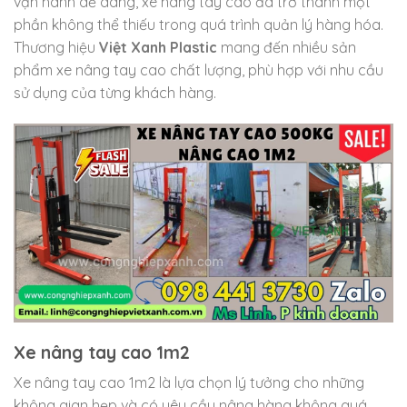
vận hành dễ dàng, xe nâng tay cao đã trở thành một
phần không thể thiếu trong quá trình quản lý hàng hóa.
Thương hiệu
Việt Xanh Plastic
mang đến nhiều sản
phẩm xe nâng tay cao chất lượng, phù hợp với nhu cầu
sử dụng của từng khách hàng.
Xe nâng tay cao 1m2
Xe nâng tay cao 1m2 là lựa chọn lý tưởng cho những
không gian hẹp và có yêu cầu nâng hàng không quá