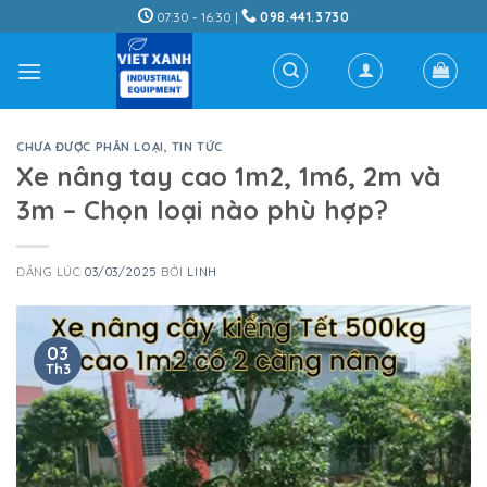
Skip
07:30 - 16:30 |
098.441.3730
to
content
CHƯA ĐƯỢC PHÂN LOẠI
,
TIN TỨC
Xe nâng tay cao 1m2, 1m6, 2m và
3m – Chọn loại nào phù hợp?
ĐĂNG LÚC
03/03/2025
BỞI
LINH
03
Th3