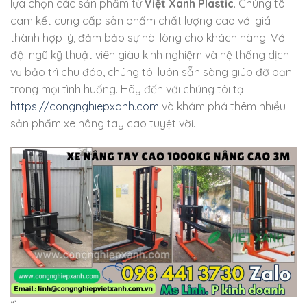
lựa chọn các sản phẩm từ
Việt Xanh Plastic
. Chúng tôi
cam kết cung cấp sản phẩm chất lượng cao với giá
thành hợp lý, đảm bảo sự hài lòng cho khách hàng. Với
đội ngũ kỹ thuật viên giàu kinh nghiệm và hệ thống dịch
vụ bảo trì chu đáo, chúng tôi luôn sẵn sàng giúp đỡ bạn
trong mọi tình huống. Hãy đến với chúng tôi tại
https://congnghiepxanh.com
và khám phá thêm nhiều
sản phẩm xe nâng tay cao tuyệt vời.
“`