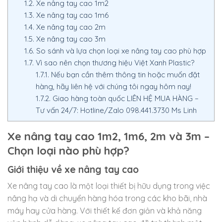
1.2.
Xe nâng tay cao 1m2
1.3.
Xe nâng tay cao 1m6
1.4.
Xe nâng tay cao 2m
1.5.
Xe nâng tay cao 3m
1.6.
So sánh và lựa chọn loại xe nâng tay cao phù hợp
1.7.
Vì sao nên chọn thương hiệu Việt Xanh Plastic?
1.7.1.
Nếu bạn cần thêm thông tin hoặc muốn đặt
hàng, hãy liên hệ với chúng tôi ngay hôm nay!
1.7.2.
Giao hàng toàn quốc LIÊN HỆ MUA HÀNG –
Tư vấn 24/7: Hotline/Zalo 098.441.3730 Ms Linh
Xe nâng tay cao 1m2, 1m6, 2m và 3m –
Chọn loại nào phù hợp?
Giới thiệu về xe nâng tay cao
Xe nâng tay cao là một loại thiết bị hữu dụng trong việc
nâng hạ và di chuyển hàng hóa trong các kho bãi, nhà
máy hay cửa hàng. Với thiết kế đơn giản và khả năng