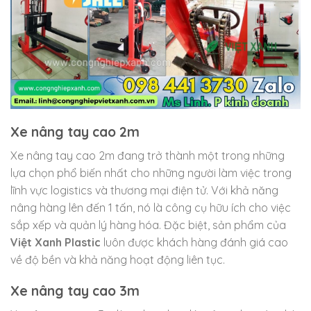
Xe nâng tay cao 2m
Xe nâng tay cao 2m đang trở thành một trong những
lựa chọn phổ biến nhất cho những người làm việc trong
lĩnh vực logistics và thương mại điện tử. Với khả năng
nâng hàng lên đến 1 tấn, nó là công cụ hữu ích cho việc
sắp xếp và quản lý hàng hóa. Đặc biệt, sản phẩm của
Việt Xanh Plastic
luôn được khách hàng đánh giá cao
về độ bền và khả năng hoạt động liên tục.
Xe nâng tay cao 3m