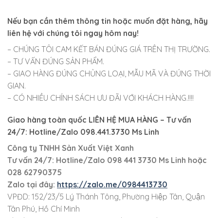
Nếu bạn cần thêm thông tin hoặc muốn đặt hàng, hãy
liên hệ với chúng tôi ngay hôm nay!
– CHÚNG TÔI CAM KẾT BÁN ĐÚNG GIÁ TRÊN THỊ TRƯỜNG.
– TƯ VẤN ĐÚNG SẢN PHẨM.
– GIAO HÀNG ĐÚNG CHỦNG LOẠI, MẪU MÃ VÀ ĐÚNG THỜI
GIAN.
– CÓ NHIỀU CHÍNH SÁCH ƯU ĐÃI VỚI KHÁCH HÀNG.!!!!
Giao hàng toàn quốc LIÊN HỆ MUA HÀNG
– Tư vấn
24/7: Hotline/Zalo 098.441.3730 Ms Linh
Công ty TNHH Sản Xuất Việt Xanh
Tư vấn 24/7: Hotline
/Zalo
098 441 3730
Ms Linh
hoặc
028 62790375
Zalo tại đây:
https://zalo.me/0984413730
VPĐD: 152/23/5 Lý Thánh Tông, Phường Hiệp Tân, Quận
Tân Phú, Hồ Chí Minh