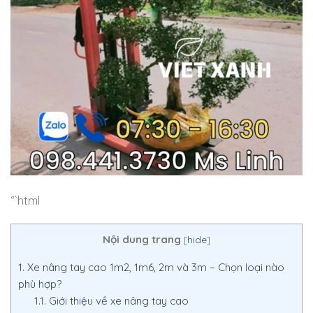
“`html
Nội dung trang
[
hide
]
1.
Xe nâng tay cao 1m2, 1m6, 2m và 3m – Chọn loại nào
phù hợp?
1.1.
Giới thiệu về xe nâng tay cao