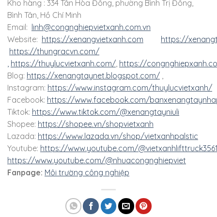
Kho hàng : 334 Tân Hòa Đông, phường Bình Trị Đông,
Bình Tân, Hồ Chí Minh
Email:
linh@congnghiepvietxanh.com.vn
Website:
https://xenangvietxanh.com
https://xenang
https://thungracvn.com/
,
https://thuylucvietxanh.com/
,
https://congnghiepxanh.c
Blog:
https://xenangtaynet.blogspot.com/
,
Instagram:
https://www.instagram.com/thuylucvietxanh/
Facebook:
https://www.facebook.com/banxenangtaynha
Tiktok:
https://www.tiktok.com/@xenangtayniuli
Shopee:
https://shopee.vn/shopvietxanh
Lazada:
https://www.lazada.vn/shop/vietxanhpalstic
Youtube:
https://www.youtube.com/@vietxanhlifttruck356
https://www.youtube.com/@nhuacongnghiepviet
Fanpage:
Môi trường công nghiệp