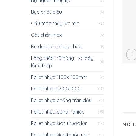
Bộ nguồn thủy lực
(8)
Bục phát biểu
(3)
Cẩu móc thủy lực mini
(2)
Cột chắn inox
(6)
Kệ dụng cụ, khay nhựa
(9)
Lồng thép trữ hàng - xe đầy
(6)
lồng thép
Pallet nhựa 1100x1100mm
(7)
Pallet nhựa 1200x1000
(17)
Pallet nhựa chống tràn dầu
(5)
Pallet nhựa công nghiệp
(63)
Pallet nhựa kích thước lớn
(12)
MÔ T
Pallet nhựa kích thước nhỏ
(11)