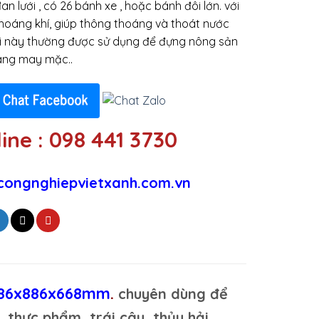
đan lưới , có 26 bánh xe , hoặc bánh đôi lớn. với
thoáng khí, giúp thông thoáng và thoát nước
ại này thường được sử dụng để đựng nông sản
àng may mặc..
ine : 098 441 3730
congnghiepvietxanh.com.vn
 1186x886x668mm
.
chuyên dùng để
thực phẩm, trái cây, thủy hải