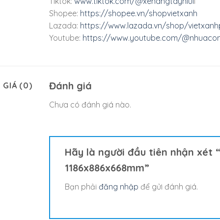
Tiktok:
www.tiktok.com/@xenangtayniul
i
Shopee:
https://shopee.vn/shopvietxanh
Lazada:
https://www.lazada.vn/shop/vietxanhp
Youtube:
https://www.youtube.com/@nhuacon
Đánh giá
 GIÁ (0)
Chưa có đánh giá nào.
Hãy là người đầu tiên nhận xét “S
1186x886x668mm”
Bạn phải
đăng nhập
để gửi đánh giá.