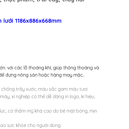
n lưới 1186x886x668mm
ôi lớn. với các lỗ thoáng khí, giúp thông thoáng và
g để đựng nông sản hoặc hàng may mặc..
 chống trầy xước, màu sắc gam màu tươi
y, xí nghiệp có thể dễ dàng in logo, kí hiệu,
 lực, có thẩm mỹ khá cao do bề mặt bóng, mịn
bảo sức khỏe cho người dùng.