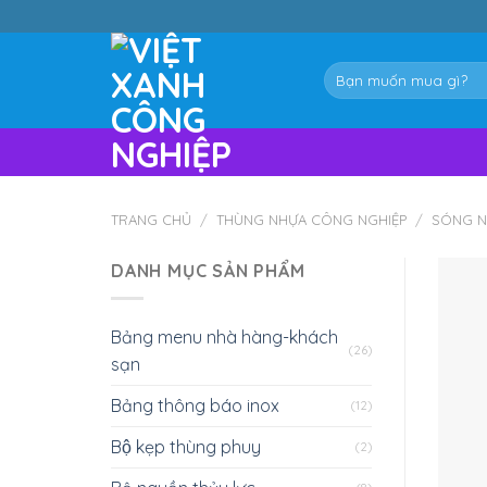
Skip
to
content
Tìm
kiếm:
TRANG CHỦ
/
THÙNG NHỰA CÔNG NGHIỆP
/
SÓNG N
DANH MỤC SẢN PHẨM
Bảng menu nhà hàng-khách
(26)
sạn
Bảng thông báo inox
(12)
Bộ kẹp thùng phuy
(2)