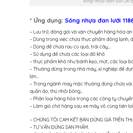
song-nhua-dan-luoi-26-
* Ứng dụng:
Sóng nhựa đan lưới 1
– Lưu trữ, đóng gói và vận chuyển hàng hóa an
– Dùng trong việc chứa thực phẩm đông lạnh, d
– Dùng để chứa rau củ quả, trái cây,…
– Sử dụng để chứa các loại đồ khô
– thực phẩm khô như bánh kẹo, mứt, các loại b
– Thường dùng trong nhà máy, xí nghiệp để đựng
lớn…
– Trong ngành may mặc thường dùng chứa vải v
quần áo, thú nhồi bông…
– Phân loại hàng hóa trong các công ty chuyể
– Làm giỏ chở hàng sau xe máy vô cùng tiện lợi
– CHÚNG TÔI CAM KẾT BÁN ĐÚNG GIÁ TRÊN TH
– TƯ VẤN ĐÚNG SẢN PHẨM.