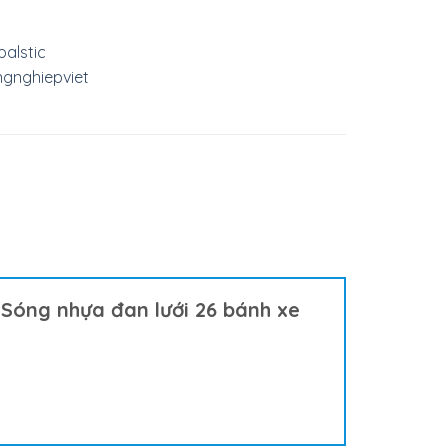
alstic
gnghiepviet
óng nhựa đan lưới 26 bánh xe