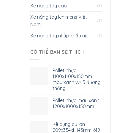
Xe nâng tay cao
(6)
Xe nâng tay Ichimens Việt
(5)
Nam
Xe nâng tay nhập khẩu niuli
(2)
CÓ THỂ BẠN SẼ THÍCH
Pallet nhựa
1100x1100x150mm
màu xanh với 3 đường
thẳng
Pallet nhựa màu xanh
1200x1000x150mm
Kệ dụng cụ lớn
209x354xH145mm-619