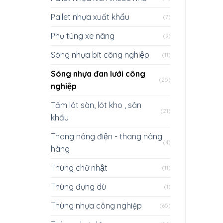
Pallet nhựa xuất khẩu
(7)
Phụ tùng xe nâng
(9)
Sóng nhựa bít công nghiệp
(11)
Sóng nhựa đan lưới công
(25)
nghiệp
Tấm lót sàn, lót kho , sân
(21)
khấu
Thang nâng điện - thang nâng
(4)
hàng
Thùng chữ nhật
(11)
Thùng đựng dù
(1)
Thùng nhựa công nghiệp
(65)