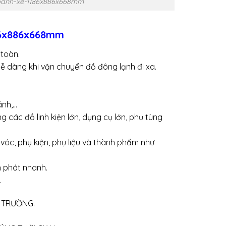
banh-xe-1186x886x668mm
186x886x668mm
 toàn.
ễ dàng khi vận chuyển đồ đông lạnh đi xa.
ánh,…
 các đồ linh kiện lớn, dụng cụ lớn, phụ tùng
óc, phụ kiện, phụ liệu và thành phẩm như
n phát nhanh.
.
Ị TRƯỜNG.