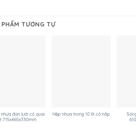
 PHẨM TƯƠNG TỰ
nhựa đan lưới có quai
Són
Hộp nhựa trong 10 lít có nắp
ắt 715x465x330mm
61