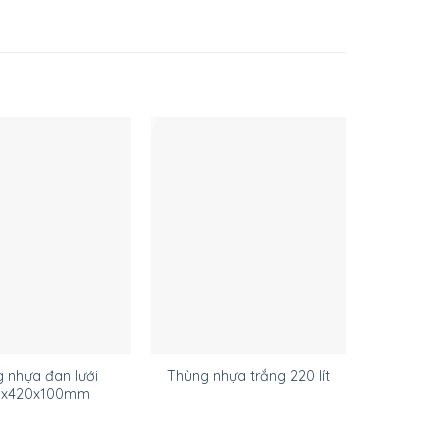
g nhựa đan lưới
Thùng nhựa trắng 220 lít
Thùng nhự
0x420x100mm