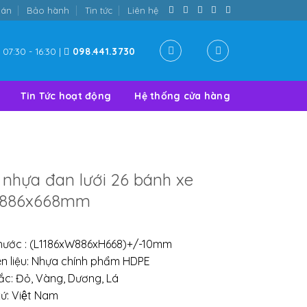
oán
Bảo hành
Tin tức
Liên hệ
07:30 - 16:30 |
098.441.3730
Tin Tức hoạt động
Hệ thống cửa hàng
 nhựa đan lưới 26 bánh xe
x886x668mm
thước : (L1186xW886xH668)+/-10mm
n liệu: Nhựa chính phẩm HDPE
ắc: Đỏ, Vàng, Dương, Lá
ứ: Việt Nam