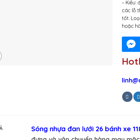
– Kiều: 
các lỗ 
tốt. Lo
hoặc h
Hotl
linh@
Sóng nhựa đan lưới 26 bánh xe
Ả
đựng và vận chuyển hàng may mặc, 