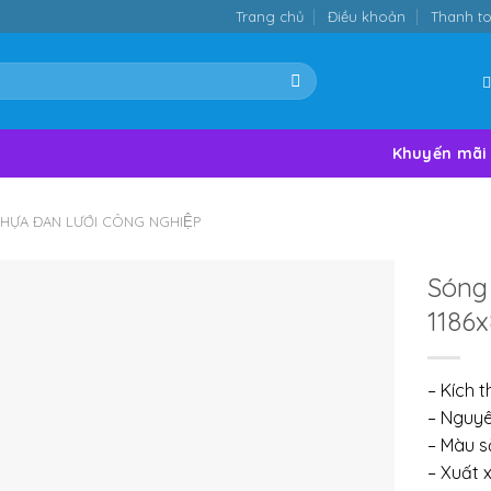
Trang chủ
Điều khoản
Thanh t
Khuyến mãi
HỰA ĐAN LƯỚI CÔNG NGHIỆP
Sóng
1186
– Kích 
– Nguyê
– Màu s
– Xuất x