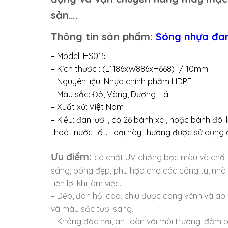
sản….
Thông tin sản phẩm:
Sóng nhựa đa
– Model: HS015
– Kích thước : (L1186xW886xH668)+/-10mm
– Nguyên liệu: Nhựa chính phẩm HDPE
– Màu sắc: Đỏ, Vàng, Dương, Lá
– Xuất xứ: Việt Nam
– Kiều: đan lưới , có 26 bánh xe , hoặc bánh đ
thoát nước tốt. Loại này thường được sử dụn
Ưu điểm:
có chất UV chống bạc màu và chất
sáng, bóng đẹp, phù hợp cho các công ty, nhà má
tiện lợi khi làm việc.
– Dẻo, đàn hồi cao, chịu được cong vênh và áp
và màu sắc tươi sáng.
– Không độc hại, an toàn với môi trường, đảm 