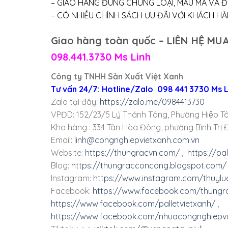
– GIAO HÀNG ĐÚNG CHỦNG LOẠI, MẪU MÃ VÀ Đ
– CÓ NHIỀU CHÍNH SÁCH ƯU ĐÃI VỚI KHÁCH HÀNG
Giao hàng toàn quốc – LIÊN HỆ MUA
098.441.3730 Ms Linh
Công ty TNHH Sản Xuất Việt Xanh
Tư vấn 24/7: Hotline/Zalo 098 441 3730 Ms
Zalo tại đây:
https://zalo.me/0984413730
VPĐD: 152/23/5 Lý Thánh Tông, Phường Hiệp Tâ
Kho hàng : 334 Tân Hòa Đông, phường Bình Trị Đ
Email:
linh@congnghiepvietxanh.com.vn
Website:
https://thungracvn.com/
,
https://pa
Blog:
https://thungracconcong.blogspot.com/
Instagram:
https://www.instagram.com/thuylu
Facebook:
https://www.facebook.com/thungra
https://www.facebook.com/palletvietxanh/
,
https://www.facebook.com/nhuacongnghiepvi