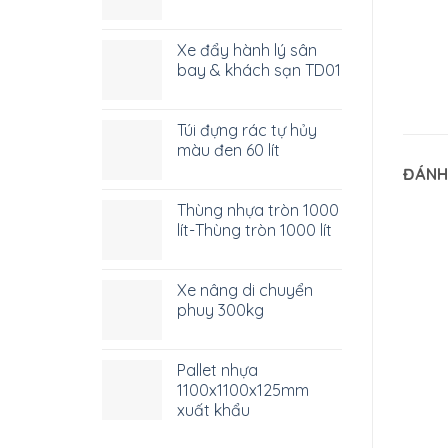
Xe đẩy hành lý sân
bay & khách sạn TD01
Túi đựng rác tự hủy
màu đen 60 lít
ĐÁNH
Thùng nhựa tròn 1000
lít-Thùng tròn 1000 lít
Xe nâng di chuyển
phuy 300kg
Pallet nhựa
1100x1100x125mm
xuất khẩu