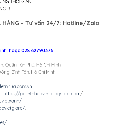
ÚNG THỜI GIAN.
.!!!!
 HÀNG – Tư vấn 24/7: Hotline/Zalo
 Linh hoặc 028 62790375
n, Quận Tân Phú, Hồ Chí Minh
ông, Bình Tân, Hồ Chí Minh
lletnhua.com.vn
,
https://palletnhuaviet.blogspot.com
/
cvietxanh/
cvietgiare/
,
et/