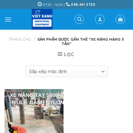
Skip
07:30 - 16:30 |
098.441.3730
to
content
TRANG CHỦ
/
SẢN PHẨM ĐƯỢC GẮN THẺ “XE NÂNG HÀNG 5
TẤN”
LỌC