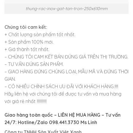
thung-rac-inox-gat-tan-tron-250x610mm
Chúng tôi cam kết:
+ Chất lượng sản phẩm tốt nhất.
+ Sản phẩm 100% mới.
+ Giá thành tốt nhất.
– CHÚNG TÔI CAM KẾT BÁN ĐÚNG GIÁ TRÊN THỊ TRƯỜNG.
– TƯ VẤN ĐÚNG SẢN PHẨM.
– GIAO HÀNG ĐÚNG CHỦNG LOẠI, MẪU MÃ VÀ ĐÚNG THỜI
GIAN.
– CÓ NHIỀU CHÍNH SÁCH ƯU ĐÃI VỚI KHÁCH HÀNG.!!!!
Hãy liên hệ với chúng tôi để được tư vấn và mua hàng
với giá rẻ nhất !!!!!!!!!!!
Giao hàng toàn quốc – LIÊN HỆ MUA HÀNG – Tư vấn
24/7: Hotline/Zalo 098.441.3730 Ms Linh
Công ty TNHH Sản Xuất Việt Xanh