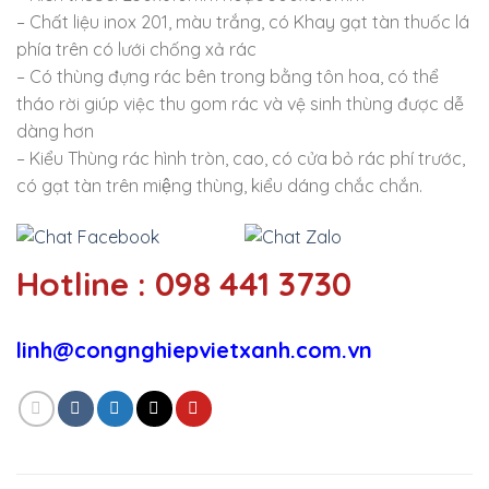
– Chất liệu inox 201, màu trắng, có Khay gạt tàn thuốc lá
phía trên có lưới chống xả rác
– Có thùng đựng rác bên trong bằng tôn hoa, có thể
tháo rời giúp việc thu gom rác và vệ sinh thùng được dễ
dàng hơn
– Kiểu Thùng rác hình tròn, cao, có cửa bỏ rác phí trước,
có gạt tàn trên miệng thùng, kiểu dáng chắc chắn.
Hotline : 098 441 3730
linh@congnghiepvietxanh.com.vn