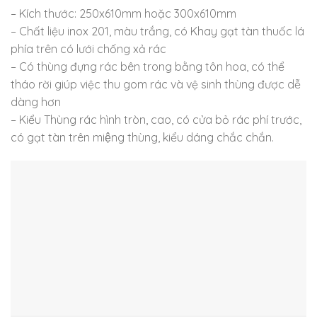
– Kích thước: 250x610mm hoặc 300x610mm
– Chất liệu inox 201, màu trắng, có Khay gạt tàn thuốc lá
phía trên có lưới chống xả rác
– Có thùng đựng rác bên trong bằng tôn hoa, có thể
tháo rời giúp việc thu gom rác và vệ sinh thùng được dễ
dàng hơn
– Kiểu Thùng rác hình tròn, cao, có cửa bỏ rác phí trước,
có gạt tàn trên miệng thùng, kiểu dáng chắc chắn.