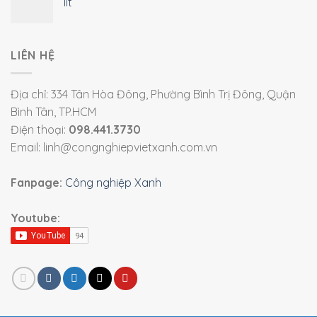
lít
LIÊN HỆ
Địa chỉ: 334 Tân Hòa Đông, Phường Bình Trị Đông, Quận
Bình Tân, TP.HCM
Điện thoại:
098.441.3730
Email: linh@congnghiepvietxanh.com.vn
Fanpage:
Công nghiệp Xanh
Youtube: