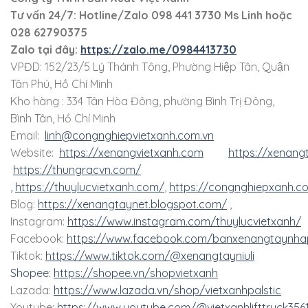
Tư vấn 24/7: Hotline
/Zalo
098 441 3730
Ms Linh
hoặc
028 62790375
Zalo tại đây:
https://zalo.me/0984413730
VPĐD: 152/23/5 Lý Thánh Tông, Phường Hiệp Tân, Quận
Tân Phú, Hồ Chí Minh
Kho hàng : 334 Tân Hòa Đông, phường Bình Trị Đông,
Bình Tân, Hồ Chí Minh
Email:
linh@congnghiepvietxanh.com.vn
Website:
https://xenangvietxanh.com
https://xenang
https://thungracvn.com/
,
https://thuylucvietxanh.com/
,
https://congnghiepxanh.c
Blog:
https://xenangtaynet.blogspot.com/
,
Instagram:
https://www.instagram.com/thuylucvietxanh/
Facebook:
https://www.facebook.com/banxenangtaynha
Tiktok:
https://www.tiktok.com/@xenangtayniuli
Shopee:
https://shopee.vn/shopvietxanh
Lazada:
https://www.lazada.vn/shop/vietxanhpalstic
Youtube:
https://www.youtube.com/@vietxanhlifttruck356