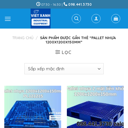
Skip
07:30 - 16:30 |
098.441.3730
to
content
TRANG CHỦ
/
SẢN PHẨM ĐƯỢC GẮN THẺ “PALLET NHỰA
1200X1200X150MM”
LỌC