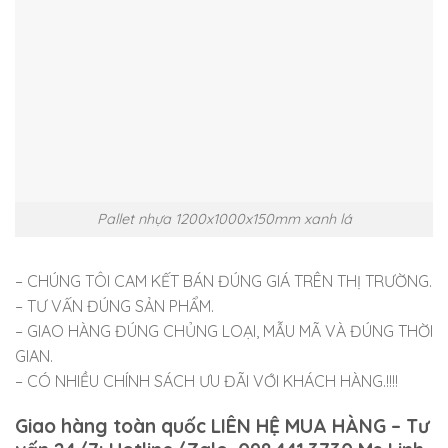
Pallet nhựa 1200x1000x150mm xanh lá
– CHÚNG TÔI CAM KẾT BÁN ĐÚNG GIÁ TRÊN THỊ TRƯỜNG.
– TƯ VẤN ĐÚNG SẢN PHẨM.
– GIAO HÀNG ĐÚNG CHỦNG LOẠI, MẪU MÃ VÀ ĐÚNG THỜI
GIAN.
– CÓ NHIỀU CHÍNH SÁCH ƯU ĐÃI VỚI KHÁCH HÀNG.!!!!
Giao hàng toàn quốc LIÊN HỆ MUA HÀNG – Tư