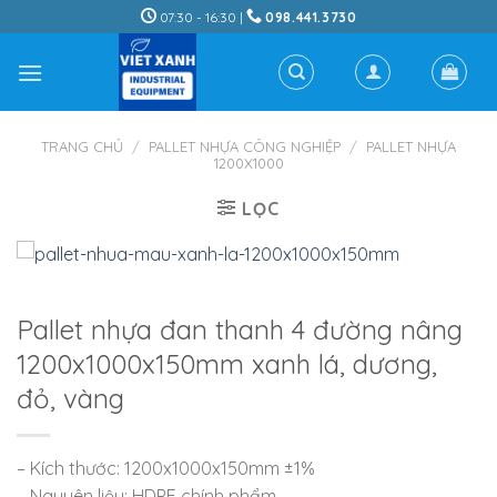
Skip
07:30 - 16:30 |
098.441.3730
to
content
TRANG CHỦ
/
PALLET NHỰA CÔNG NGHIỆP
/
PALLET NHỰA
1200X1000
LỌC
Pallet nhựa đan thanh 4 đường nâng
1200x1000x150mm xanh lá, dương,
đỏ, vàng
– Kích thước: 1200x1000x150mm ±1%
– Nguyên liệu: HDPE chính phẩm