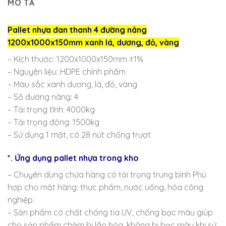
MÔ TẢ
Pallet nhựa đan thanh 4 đường nâng
1200x1000x150mm xanh lá, dương, đỏ, vàng
– Kích thước: 1200x1000x150mm ±1%
– Nguyên liệu: HDPE chính phẩm
– Màu sắc xanh dương, lá, đỏ, vàng
– Số đường nâng: 4
– Tải trọng tĩnh: 4000kg
– Tải trọng động: 1500kg
– Sử dụng 1 mặt, có 28 nút chống trượt
*. Ứng dụng pallet nhựa trong kho
– Chuyên dùng chứa hàng có tải trọng trung bình Phù
hợp cho mặt hàng: thực phẩm, nước uống, hóa công
nghiệp.
– Sản phẩm có chất chống tia UV, chống bạc màu giúp
cho sản phẩm chậm bị lão hóa, không bị bạc màu khi sử