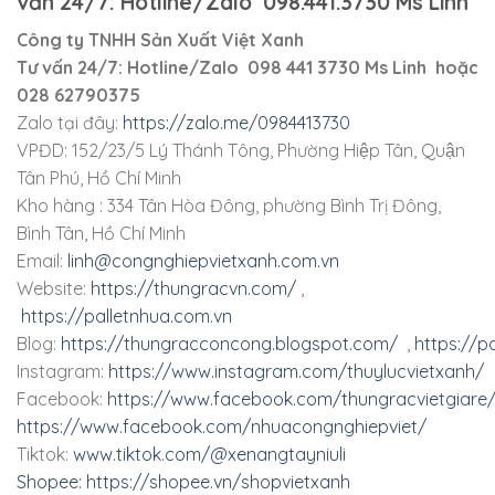
vấn 24/7: Hotline/Zalo 098.441.3730 Ms Linh
Công ty TNHH Sản Xuất Việt Xanh
Tư vấn 24/7: Hotline/Zalo 098 441 3730 Ms Linh hoặc
028 62790375
Zalo tại đây:
https://zalo.me/0984413730
VPĐD: 152/23/5 Lý Thánh Tông, Phường Hiệp Tân, Quận
Tân Phú, Hồ Chí Minh
Kho hàng : 334 Tân Hòa Đông, phường Bình Trị Đông,
Bình Tân, Hồ Chí Minh
Email:
linh@congnghiepvietxanh.com.vn
Website:
https://thungracvn.com/
,
https://palletnhua.com.vn
Blog:
https://thungracconcong.blogspot.com/
,
https://p
Instagram:
https://www.instagram.com/thuylucvietxanh/
Facebook:
https://www.facebook.com/thungracvietgiare
https://www.facebook.com/nhuacongnghiepviet/
Tiktok:
www.tiktok.com/@xenangtayniuli
Shopee:
https://shopee.vn/shopvietxanh