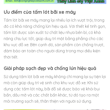
Ưu điểm của tấm lót bãi xe máy
Tấm lót bãi xe máy mang lại nhiều lợi ích vượt trội, trong
đó có khả năng chống lún hiệu quả. Với thiết kế tinh gọn,
tấm lót được sản xuất từ chất liệu nhựa bền bỉ, có khả
năng chịu lực tốt, giúp duy trì mặt bằng phẳng cho các
khu vực đỗ xe. Bên cạnh đó, sản phẩm còn chống trượt,
đảm bảo an toàn cho người dùng trong mọi điều kiện
thời tiết.
Giải pháp sạch đẹp và chống lún hiệu quả
Sử dụng tấm lót bãi xe máy không chỉ mang lại sự tiện lợi
mà còn giúp duy trì vệ sinh cho khu vực đỗ xe. Khi sử
dụng các tấm lót này, bãi đỗ sẽ được bảo vệ khỏi bụi
bẩn, dầu mỡ và các chất bẩn khác, từ đó tạo ra một
môi trường sạch sẽ, thân thiện với người sử dụng.