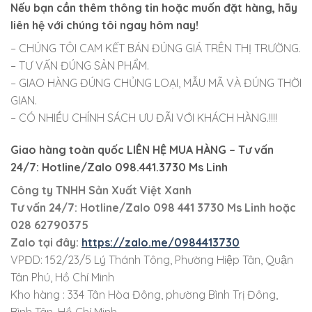
Nếu bạn cần thêm thông tin hoặc muốn đặt hàng, hãy
liên hệ với chúng tôi ngay hôm nay!
– CHÚNG TÔI CAM KẾT BÁN ĐÚNG GIÁ TRÊN THỊ TRƯỜNG.
– TƯ VẤN ĐÚNG SẢN PHẨM.
– GIAO HÀNG ĐÚNG CHỦNG LOẠI, MẪU MÃ VÀ ĐÚNG THỜI
GIAN.
– CÓ NHIỀU CHÍNH SÁCH ƯU ĐÃI VỚI KHÁCH HÀNG.!!!!
Giao hàng toàn quốc LIÊN HỆ MUA HÀNG
– Tư vấn
24/7: Hotline/Zalo 098.441.3730 Ms Linh
Công ty TNHH Sản Xuất Việt Xanh
Tư vấn 24/7: Hotline
/Zalo
098 441 3730
Ms Linh
hoặc
028 62790375
Zalo tại đây:
https://zalo.me/0984413730
VPĐD: 152/23/5 Lý Thánh Tông, Phường Hiệp Tân, Quận
Tân Phú, Hồ Chí Minh
Kho hàng : 334 Tân Hòa Đông, phường Bình Trị Đông,
Bình Tân, Hồ Chí Minh