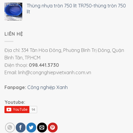
Thùng nhựa tròn 750 lít TR750-thùng tròn 750
lít
LIÊN HỆ
Địa chỉ: 334 Tân Hòa Đông, Phường Bình Trị Đông, Quận
Bình Tân, TP.HCM
Điện thoại:
098.441.3730
Email: linh@congnghiepvietxanh.com.vn
Fanpage:
Công nghiệp Xanh
Youtube: