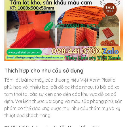
Thích hợp cho nhu cầu sử dụng
Tấm lót bãi xe máy của thương hiệu Việt Xanh Plastic
phù hợp với nhiều loại bãi đỗ xe khác nhau, từ bãi đỗ xe
tạm thời tại các sự kiện cho đến các khu vực đỗ xe cố
định. Với kích thước đa dạng và màu sắc phong phú, sản
phẩm có thể đáp ứng được mọi nhu cầu thẩm mỹ và kỹ
thuật của khách hàng.