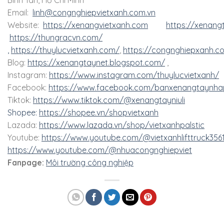
Email:
linh@congnghiepvietxanh.com.vn
Website:
https://xenangvietxanh.com
https://xenang
https://thungracvn.com/
,
https://thuylucvietxanh.com/
,
https://congnghiepxanh.c
Blog:
https://xenangtaynet.blogspot.com/
,
Instagram:
https://www.instagram.com/thuylucvietxanh/
Facebook:
https://www.facebook.com/banxenangtaynha
Tiktok:
https://www.tiktok.com/@xenangtayniuli
Shopee:
https://shopee.vn/shopvietxanh
Lazada:
https://www.lazada.vn/shop/vietxanhpalstic
Youtube:
https://www.youtube.com/@vietxanhlifttruck356
https://www.youtube.com/@nhuacongnghiepviet
Fanpage:
Môi trường công nghiệp