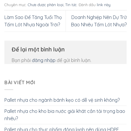
Chuyên mục:
Chưa được phân loại
,
Tin tức
. Đánh dấu
link này
.
Làm Sao Để Tăng Tuổi Thọ
Doanh Nghiệp Nên Dự Trữ
Tấm Lót Nhựa Ngoài Trời?
Bao Nhiêu Tấm Lót Nhựa?
Để lại một bình luận
Bạn phải
đăng nhập
để gửi bình luận.
BÀI VIẾT MỚI
Pallet nhựa cho ngành bánh kẹo có dễ vệ sinh không?
Pallet nhựa cho kho bia nước giải khát cần tải trọng bao
nhiêu?
Pallet nhựa cho thực phẩm đông lạnh nên dùng HDPE