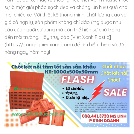
sự là một giải pháp sạch đẹp và chống lún hiệu quả cho
mọi chiếc xe. Với thiết kế thông minh, chất lượng cao và
giá cả hợp lý, sản phẩm không chỉ đáp ứng được nhu
cầu của người sử dụng mà còn thể hiện sự chú trọng
đến môi trường. Hãy truy cập [Việt Xanh Plastic]
(https://congnghiepxanh.com) để tìm hiểu thêm và đặt
hàng ngay hôm nay!