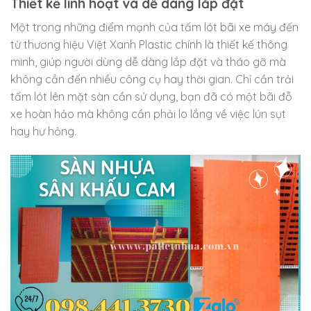
Thiết kế linh hoạt và dễ dàng lắp đặt
Một trong những điểm mạnh của tấm lót bãi xe máy đến
từ thương hiệu Việt Xanh Plastic chính là thiết kế thông
minh, giúp người dùng dễ dàng lắp đặt và tháo gỡ mà
không cần đến nhiều công cụ hay thời gian. Chỉ cần trải
tấm lót lên mặt sàn cần sử dụng, bạn đã có một bãi đỗ
xe hoàn hảo mà không cần phải lo lắng về việc lún sụt
hay hư hỏng.