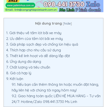
Nội dung trang
[
hide
]
1.
Giới thiệu về tấm lót bãi xe máy
2.
Ưu điểm của tấm lót bãi xe máy
3.
Giải pháp sạch đẹp và chống lún hiệu quả
4.
Thích hợp cho nhu cầu sử dụng
5.
Thiết kế linh hoạt và dễ dàng lắp đặt
6.
Ứng dụng đa dạng
7.
Chất lượng và tiêu chuẩn
8.
Giá cả hợp lý
9.
Kết luận
9.1.
Nếu bạn cần thêm thông tin hoặc muốn đặt hàng,
hãy liên hệ với chúng tôi ngay hôm nay!
9.2.
Giao hàng toàn quốc LIÊN HỆ MUA HÀNG – Tư vấn
24/7: Hotline/Zalo 098.441.3730 Ms Linh