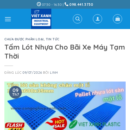
Skip
07:30 - 16:30 |
098.441.3730
to
content
CHƯA ĐƯỢC PHÂN LOẠI
,
TIN TỨC
Tấm Lót Nhựa Cho Bãi Xe Máy Tạm
Thời
ĐĂNG LÚC
09/07/2026
BỞI
LINH
09
Th7