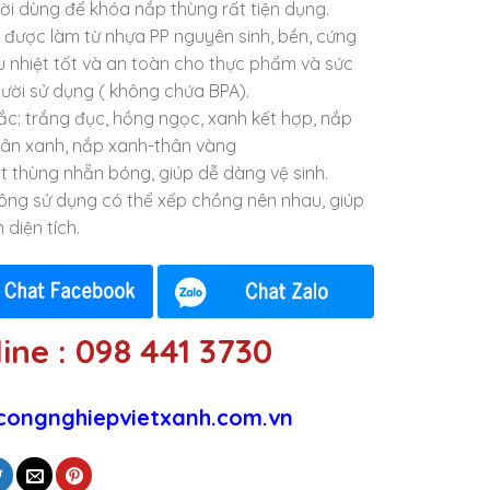
ời dùng để khóa nắp thùng rất tiện dụng.
 được làm từ nhựa PP nguyên sinh, bền, cứng
u nhiệt tốt và an toàn cho thực phẩm và sức
ười sử dụng ( không chứa BPA).
ắc: trắng đục, hồng ngọc, xanh kết hợp, nắp
ân xanh, nắp xanh-thân vàng
t thùng nhẵn bóng, giúp dễ dàng vệ sinh.
hông sử dụng có thể xếp chồng nên nhau, giúp
m diện tích.
ine : 098 441 3730
congnghiepvietxanh.com.vn