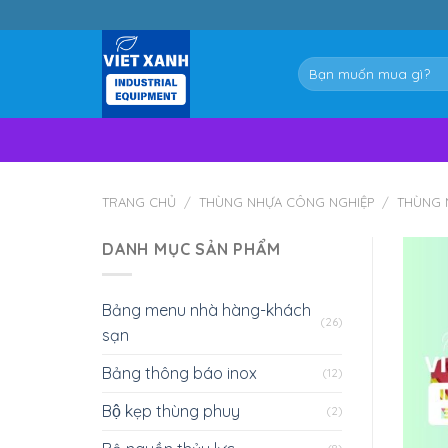
Skip
to
content
Tìm
kiếm:
TRANG CHỦ
/
THÙNG NHỰA CÔNG NGHIỆP
/
THÙNG 
DANH MỤC SẢN PHẨM
Bảng menu nhà hàng-khách
(26)
sạn
Bảng thông báo inox
(12)
Bộ kẹp thùng phuy
(2)