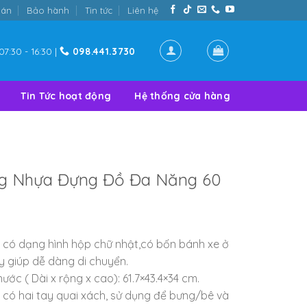
oán
Bảo hành
Tin tức
Liên hệ
07:30 - 16:30 |
098.441.3730
Tin Tức hoạt động
Hệ thống cửa hàng
g Nhựa Đựng Đồ Đa Năng 60
 có dạng hình hộp chữ nhật,có bốn bánh xe ở
y giúp dễ dàng di chuyển.
hước ( Dài x rộng x cao): 61.7×43.4×34 cm.
 có hai tay quai xách, sử dụng để bưng/bê và