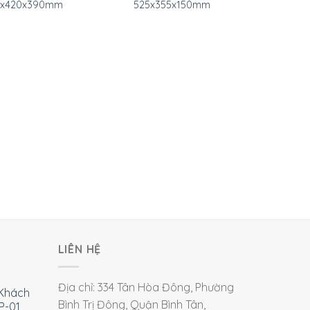
0x420x390mm
525x355x150mm
LIÊN HỆ
Địa chỉ: 334 Tân Hòa Đông, Phường
Khách
Bình Trị Đông, Quận Bình Tân,
P-01