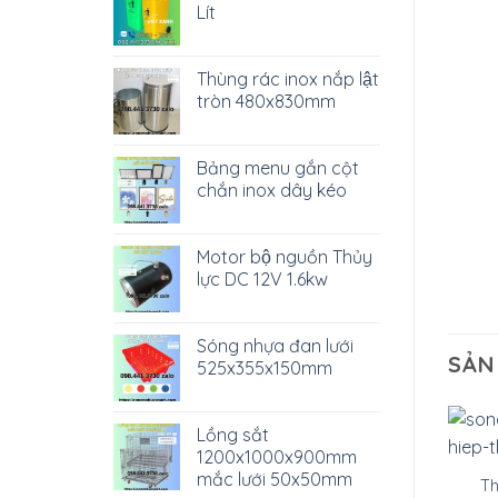
Lít
Thùng rác inox nắp lật
tròn 480x830mm
Bảng menu gắn cột
chắn inox dây kéo
Motor bộ nguồn Thủy
lực DC 12V 1.6kw
Sóng nhựa đan lưới
SẢN
525x355x150mm
Lồng sắt
1200x1000x900mm
mắc lưới 50x50mm
Th