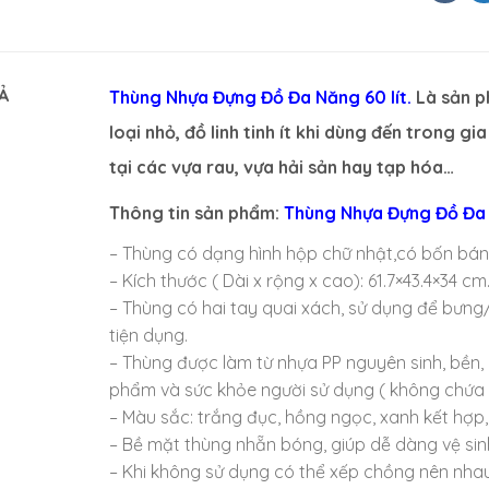
Ả
Thùng Nhựa Đựng Đồ Đa Năng 60 lít.
Là sản 
loại nhỏ, đồ linh tinh ít khi dùng đến trong gi
tại các vựa rau, vựa hải sản hay tạp hóa…
Thông tin sản phẩm:
Thùng Nhựa Đựng Đồ Đa N
– Thùng có dạng hình hộp chữ nhật,có bốn bánh
– Kích thước ( Dài x rộng x cao): 61.7×43.4×34 cm
– Thùng có hai tay quai xách, sử dụng để bưng
tiện dụng.
– Thùng được làm từ nhựa PP nguyên sinh, bền, 
phẩm và sức khỏe người sử dụng ( không chứa 
– Màu sắc: trắng đục, hồng ngọc, xanh kết hợ
– Bề mặt thùng nhẵn bóng, giúp dễ dàng vệ sin
– Khi không sử dụng có thể xếp chồng nên nhau, 