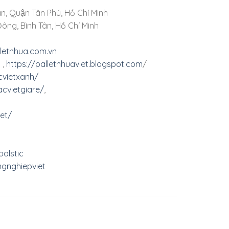
n, Quận Tân Phú, Hồ Chí Minh
ông, Bình Tân, Hồ Chí Minh
lletnhua.com.vn
,
https://palletnhuaviet.blogspot.com
/
cvietxanh/
cvietgiare/
,
et/
alstic
gnghiepviet