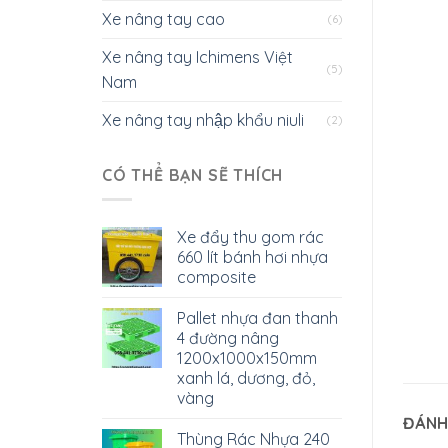
Xe nâng tay cao
(6)
Xe nâng tay Ichimens Việt
(5)
Nam
Xe nâng tay nhập khẩu niuli
(2)
CÓ THỂ BẠN SẼ THÍCH
Xe đẩy thu gom rác
660 lít bánh hơi nhựa
composite
Pallet nhựa đan thanh
4 đường nâng
1200x1000x150mm
xanh lá, dương, đỏ,
vàng
ĐÁNH
Thùng Rác Nhựa 240