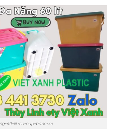
g-60-lit-co-nap-banh-xe