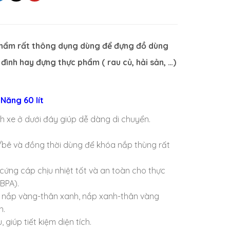
phẩm rất thông dụng dùng để đựng đồ dùng
a đình hay đựng thực phẩm ( rau củ, hải sản, …)
ăng 60 lít
 xe ở dưới đáy giúp dễ dàng di chuyển.
.
/bê và đồng thời dùng để khóa nắp thùng rất
cứng cáp chịu nhiệt tốt và an toàn cho thực
BPA).
p, nắp vàng-thân xanh, nắp xanh-thân vàng
h.
giúp tiết kiệm diện tích.