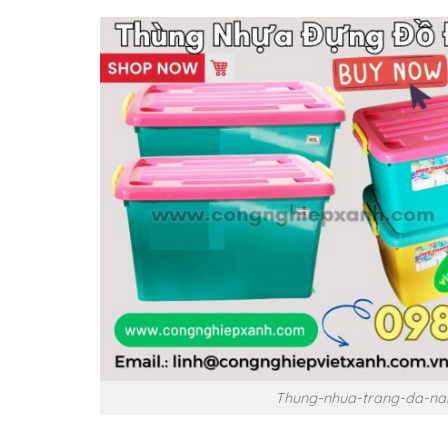
Thung-nhua-trang-da-nan