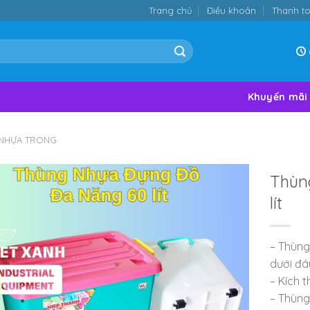
Trang chủ
Điều khoản
Thanh t
Khuyến mãi
NHỰA TRONG
Thùn
lít
– Thùng
dưới đá
– Kích t
– Thùng