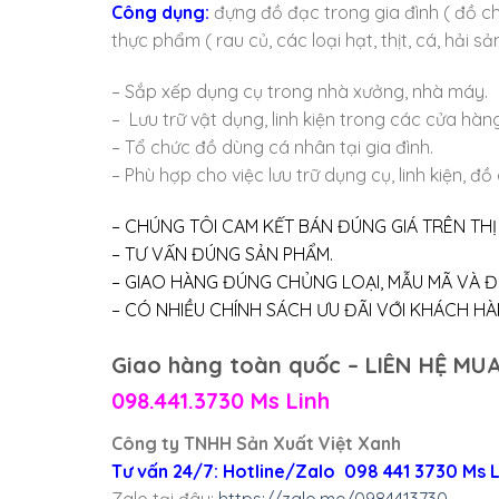
Công dụng:
đựng đồ đạc trong gia đình ( đồ ch
thực phẩm ( rau củ, các loại hạt, thịt, cá, hải sản
– Sắp xếp dụng cụ trong nhà xưởng, nhà máy.
– Lưu trữ vật dụng, linh kiện trong các cửa hàng
– Tổ chức đồ dùng cá nhân tại gia đình.
– Phù hợp cho việc lưu trữ dụng cụ, linh kiện, đ
– CHÚNG TÔI CAM KẾT BÁN ĐÚNG GIÁ TRÊN TH
– TƯ VẤN ĐÚNG SẢN PHẨM.
– GIAO HÀNG ĐÚNG CHỦNG LOẠI, MẪU MÃ VÀ Đ
– CÓ NHIỀU CHÍNH SÁCH ƯU ĐÃI VỚI KHÁCH HÀNG
Giao hàng toàn quốc – LIÊN HỆ MUA
098.441.3730 Ms Linh
Công ty TNHH Sản Xuất Việt Xanh
Tư vấn 24/7: Hotline/Zalo 098 441 3730 Ms
Zalo tại đây:
https://zalo.me/0984413730