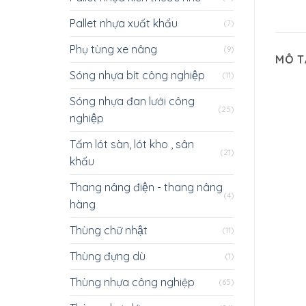
Pallet nhựa xuất khẩu
(7)
Phụ tùng xe nâng
(9)
MÔ T
Sóng nhựa bít công nghiệp
(11)
Sóng nhựa đan lưới công
(25)
nghiệp
Tấm lót sàn, lót kho , sân
(21)
khấu
Thang nâng điện - thang nâng
(4)
hàng
Thùng chữ nhật
(11)
Thùng đựng dù
(1)
Thùng nhựa công nghiệp
(65)