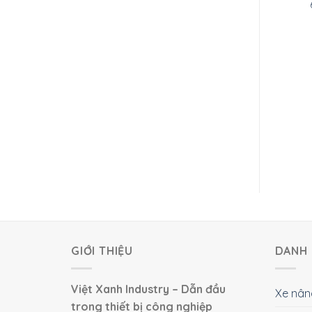
hùng nhựa trắng 220 lít
Thùng phuy nhựa 50 lít
GIỚI THIỆU
DANH 
Việt Xanh Industry – Dẫn đầu
Xe nân
trong thiết bị công nghiệp