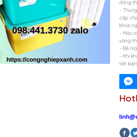
đồng th
– Thùng
cáp chị
khỏe ng
– Màu s
vàng-th
– Bề mặ
– Khi k
tiết kiệ
Hotl
linh@