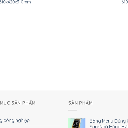
610x420x310mm
61
MỤC SẢN PHẨM
SẢN PHẨM
g công nghiệp
Bảng Menu Đứng 
Sạn-Nhà Hàng BZ