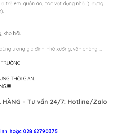
ơi trẻ em. quần áo, các vật dụng nhỏ…), đựng
).
, kho bãi.
ồ dùng trong gia đình, nhà xưởng, văn phòng…..
Ị TRƯỜNG.
ÚNG THỜI GIAN.
.!!!!
 HÀNG – Tư vấn 24/7: Hotline/Zalo
 Linh hoặc 028 62790375