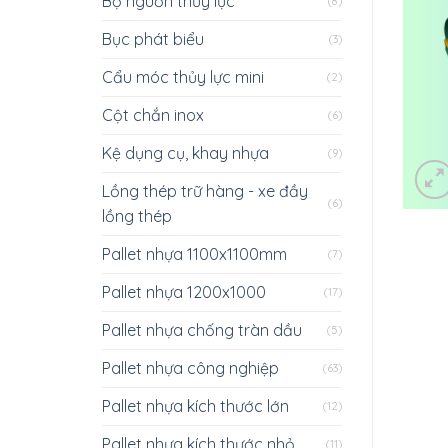
Bộ nguồn thủy lực
(8)
Bục phát biểu
(3)
Cẩu móc thủy lực mini
(2)
Cột chắn inox
(6)
Kệ dụng cụ, khay nhựa
(9)
Lồng thép trữ hàng - xe đầy
(6)
lồng thép
Pallet nhựa 1100x1100mm
(7)
Pallet nhựa 1200x1000
(17)
Pallet nhựa chống tràn dầu
(5)
Pallet nhựa công nghiệp
(63)
Pallet nhựa kích thước lớn
(12)
Pallet nhựa kích thước nhỏ
(11)