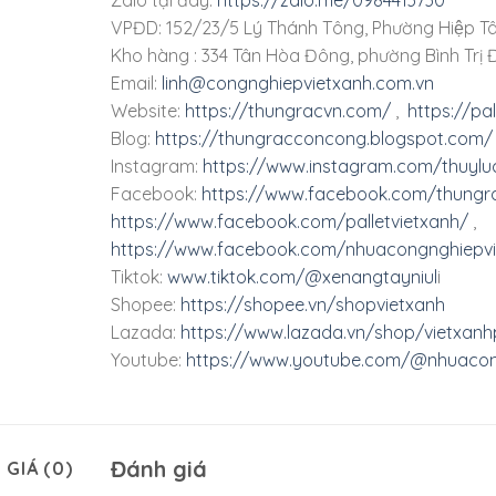
VPĐD: 152/23/5 Lý Thánh Tông, Phường Hiệp Tâ
Kho hàng : 334 Tân Hòa Đông, phường Bình Trị Đ
Email:
linh@congnghiepvietxanh.com.vn
Website:
https://thungracvn.com/
,
https://pa
Blog:
https://thungracconcong.blogspot.com/
Instagram:
https://www.instagram.com/thuylu
Facebook:
https://www.facebook.com/thungra
https://www.facebook.com/palletvietxanh/
,
https://www.facebook.com/nhuacongnghiepvi
Tiktok:
www.tiktok.com/@xenangtayniul
i
Shopee:
https://shopee.vn/shopvietxanh
Lazada:
https://www.lazada.vn/shop/vietxanhp
Youtube:
https://www.youtube.com/@nhuacon
Đánh giá
 GIÁ (0)