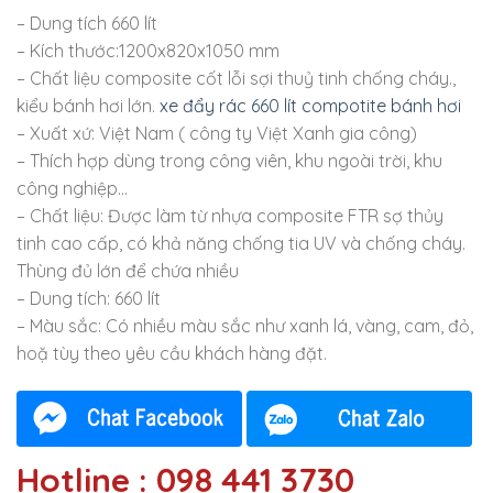
– Dung tích 660 lít
– Kích thước:1200x820x1050 mm
– Chất liệu composite cốt lỗi sợi thuỷ tinh chống cháy.,
kiểu bánh hơi lớn.
xe đẩy rác 660 lít compotite bánh hơi
– Xuất xứ: Việt Nam ( công ty Việt Xanh gia công)
– Thích hợp dùng trong công viên, khu ngoài trời, khu
công nghiệp…
– Chất liệu: Được làm từ nhựa composite FTR sợ thủy
tinh cao cấp, có khả năng chống tia UV và chống cháy.
Thùng đủ lớn để chứa nhiều
– Dung tích: 660 lít
– Màu sắc: Có nhiều màu sắc như xanh lá, vàng, cam, đỏ,
hoặ tùy theo yêu cầu khách hàng đặt.
Hotline : 098 441 3730