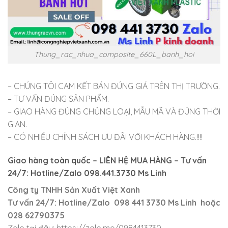
Thung_rac_nhua_composite_660L_banh_hoi
– CHÚNG TÔI CAM KẾT BÁN ĐÚNG GIÁ TRÊN THỊ TRƯỜNG.
– TƯ VẤN ĐÚNG SẢN PHẨM.
– GIAO HÀNG ĐÚNG CHỦNG LOẠI, MẪU MÃ VÀ ĐÚNG THỜI
GIAN.
– CÓ NHIỀU CHÍNH SÁCH ƯU ĐÃI VỚI KHÁCH HÀNG.!!!!
Giao hàng toàn quốc – LIÊN HỆ MUA HÀNG – Tư vấn
24/7: Hotline/Zalo 098.441.3730 Ms Linh
Công ty TNHH Sản Xuất Việt Xanh
Tư vấn 24/7: Hotline/Zalo 098 441 3730 Ms Linh hoặc
028 62790375
Zalo tại đây: https://zalo.me/0984413730