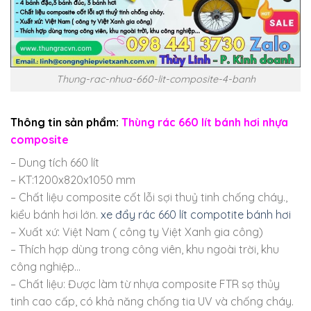
Thung-rac-nhua-660-lit-composite-4-banh
Thông tin sản phẩm:
Thùng rác 660 lít bánh hơi nhựa
composite
– Dung tích 660 lít
– KT:1200x820x1050 mm
– Chất liệu composite cốt lỗi sợi thuỷ tinh chống cháy.,
kiểu bánh hơi lớn.
xe đẩy rác 660 lít compotite bánh hơi
– Xuất xứ: Việt Nam ( công ty Việt Xanh gia công)
– Thích hợp dùng trong công viên, khu ngoài trời, khu
công nghiệp…
– Chất liệu: Được làm từ nhựa composite FTR sợ thủy
tinh cao cấp, có khả năng chống tia UV và chống cháy.