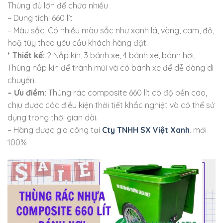
Thùng đủ lớn để chứa nhiều
– Dung tích: 660 lít
– Màu sắc: Có nhiều màu sắc như xanh lá, vàng, cam, đỏ,
hoặ tùy theo yêu cầu khách hàng đặt.
* Thiết kế:
2 Nắp kín, 3 bánh xe, 4 bánh xe, bánh hơi,
Thùng nắp kín để tránh mùi và có bánh xe để dễ dàng di
chuyển.
– Ưu điềm:
Thùng rác composite 660 lít có độ bền cao,
chịu được các điều kiện thời tiết khắc nghiệt và có thể sử
dụng trong thời gian dài.
– Hàng được gia công tại
Cty TNHH SX Việt Xanh
. mới
100%