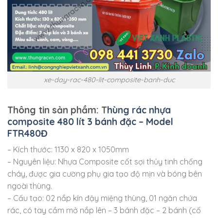
xe-day-rac-480-lit-composite-banh-duc
Thông tin sản phầm: T
hùng rác nhựa
composite 480 lít 3 bánh đặc – Model
FTR480Đ
– Kích thước: 1130 x 820 x 1050mm
– Nguyên liệu: Nhựa Composite cốt sợi thủy tinh chống
cháy, được gia cường phụ gia tạo độ mịn và bóng bên
ngoài thùng.
– Cấu tạo: 02 nắp kín đậy miệng thùng, 01 ngăn chứa
rác, có tay cầm mở nắp lên – 3 bánh đặc – 2 bánh (cố