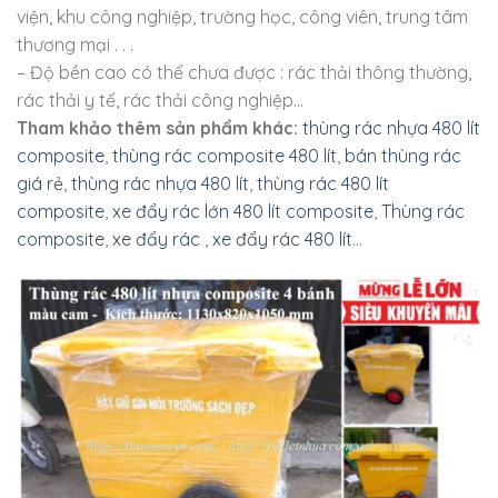
viện, khu công nghiệp, trường học, công viên, trung tâm
thương mại . . .
– Độ bền cao có thể chưa được : rác thải thông thường,
rác thải y tế, rác thải công nghiệp…
Tham khảo thêm sản phẩm khác:
thùng rác nhựa 480 lít
composite
,
thùng rác composite 480 lít
,
bán thùng rác
giá rẻ
,
thùng rác nhựa 480 lít
,
thùng rác 480 lít
composite
,
xe đẩy rác lớn 480 lít composite
,
Thùng rác
composite
,
xe đẩy rác
,
xe đẩy rác 480 lít
…