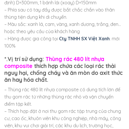
định) D=300mm, 1 bánh lái (xoay) D=150mm
– Phía sau có tay đẩy được bắt chắc chắn vào thân
thùng tiện dụng khi di chuyển.
– Màu sắc: xanh lá, cam, vàng, xanh dương, trắng, đen…
hoặc theo yêu cầu của khách hàng
– Hàng được gia công tại
Cty TNHH SX Việt Xanh
. mới
100%
*.Vị trí sử dụng:
Thùng rác 480 lít nhựa
composite
thích hợp chứa các loại rác thải
nguy hại, chống cháy và ăn mòn do axit thức
ăn hay hóa chất.
– Thùng rác 480 lít nhựa composite có dung tích lớn để
thu gom rác từ những thùng rác nhỏ và vận chuyển
điểm tập kết.
– Thích hợp đặt ở nơi thu gom rác tập trung của chung
cư, cao ốc, khuôn viên khu công nghiệp, nhà máy, công
viên, khu vui chơi giải trí, các khu du lịch, trường học,