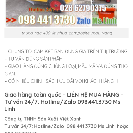
thung-rac-480-lit-nhua-composite-mau-vang
– CHÚNG TÔI CAM KẾT BÁN ĐÚNG GIÁ TRÊN THỊ TRƯỜNG.
– TƯ VẤN ĐÚNG SẢN PHẨM.
– GIAO HÀNG ĐÚNG CHỦNG LOẠI, MẪU MÃ VÀ ĐÚNG THỜI
GIAN.
– CÓ NHIỀU CHÍNH SÁCH ƯU ĐÃI VỚI KHÁCH HÀNG.!!!!
Giao hàng toàn quốc – LIÊN HỆ MUA HÀNG –
Tư vấn 24/7: Hotline/Zalo 098.441.3730 Ms
Linh
Công ty TNHH Sản Xuất Việt Xanh
Tư vấn 24/7: Hotline/Zalo 098 441 3730 Ms Linh hoặc