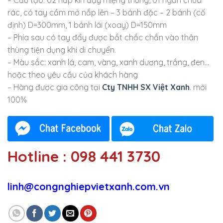
rác, có tay cầm mở nắp lên – 3 bánh đặc – 2 bánh (cố
định) D=300mm, 1 bánh lái (xoay) D=150mm
– Phía sau có tay đẩy được bắt chắc chắn vào thân
thùng tiện dụng khi di chuyển.
– Màu sắc: xanh lá, cam, vàng, xanh dương, trắng, đen…
hoặc theo yêu cầu của khách hàng
– Hàng được gia công tại
Cty TNHH SX Việt Xanh
. mới
100%
Hotline : 098 441 3730
linh@congnghiepvietxanh.com.vn