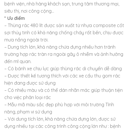
bệnh viện, nhà hàng khách sạn, trung tâm thương mại,
siêu thị, nơi công cộng…
* Ưu điểm
– Thùng rác 480 lít được sản xuất từ nhựa composite cốt
sợi thủy tinh có khả năng chống cháy rất bền, chịu được
mưa nắng ngoài trời.
– Dung tích lớn, khả năng chứa đựng nhiều hơn tránh
trường hợp rác tràn ra ngoài gây ô nhiễm và ảnh hưởng
đến mĩ quan.
– Có bánh xe chịu lực giúp thùng rác di chuyển dễ dàng
– Được thiết kế tương thích với các xe cẩu thu gom rác
hiện đang được sử dụng
– Có nhiều màu và có thể dán nhãn mác giúp thuận tiện
cho việc phân loại rác
– Mẫu mã màu sắc đẹp phù hợp với môi trường Tính
năng, phạm vi sử dụng
– Với dung tích lớn, khả năng chứa đựng lớn, được sử
dụng nhiều tại các công trình công cộng lớn như : bệnh