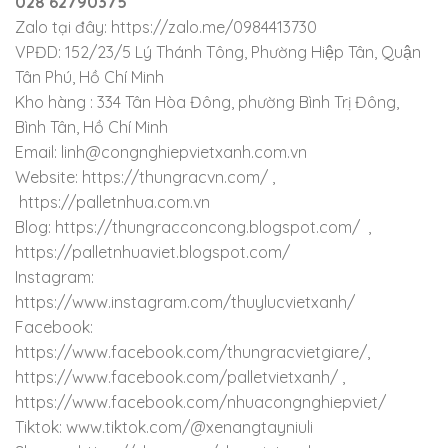
028 62790375
Zalo tại đây: https://zalo.me/0984413730
VPĐD: 152/23/5 Lý Thánh Tông, Phường Hiệp Tân, Quận
Tân Phú, Hồ Chí Minh
Kho hàng : 334 Tân Hòa Đông, phường Bình Trị Đông,
Bình Tân, Hồ Chí Minh
Email: linh@congnghiepvietxanh.com.vn
Website: https://thungracvn.com/ ,
https://palletnhua.com.vn
Blog: https://thungracconcong.blogspot.com/ ,
https://palletnhuaviet.blogspot.com/
Instagram:
https://www.instagram.com/thuylucvietxanh/
Facebook:
https://www.facebook.com/thungracvietgiare/,
https://www.facebook.com/palletvietxanh/ ,
https://www.facebook.com/nhuacongnghiepviet/
Tiktok: www.tiktok.com/@xenangtayniuli