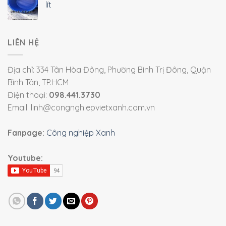
lít
LIÊN HỆ
Địa chỉ: 334 Tân Hòa Đông, Phường Bình Trị Đông, Quận
Bình Tân, TP.HCM
Điện thoại:
098.441.3730
Email: linh@congnghiepvietxanh.com.vn
Fanpage:
Công nghiệp Xanh
Youtube: