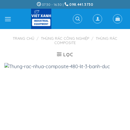
Skip
07:30 - 16:30 |
098.441.3730
to
content
TRANG CHỦ
/
THÙNG RÁC CÔNG NGHIỆP
/
THÙNG RÁC
COMPOSITE
LỌC