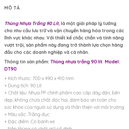
MÔ TẢ
Thùng Nhựa Trắng 90 Lít
,
là một giải pháp lý tưởng
cho nhu cầu lưu trữ và vận chuyển hàng hóa trong các
lĩnh vực khác nhau. Với thiết kế chắc chắn và tính năng
vượt trội, sản phẩm này đang trở thành lựa chọn hàng
đầu cho các doanh nghiệp và cá nhân.
Thông tin sản phẩm:
Thùng nhựa trắng 90 lít Model:
DT90
+ Kích thước: 700 x 490 x 410 mm
+ Dung tích: 90 Lít
+ Chất liệu: Nhựa PP chính phẩm cao cấp dày dặn, bền
đẹp, không chứa chất độc hại, đảm bảo an toàn cho
sức khỏe của người sử dụng và thân thiện với môi trường
+ Màu sắc: Trắng đục
+ Đặc điểm: Có bánh xe
– Nắp thùng có chốt giữ cố định