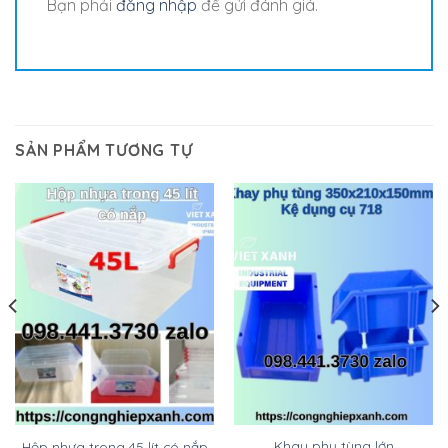
Bạn phải
đăng nhập
để gửi đánh giá.
SẢN PHẨM TƯƠNG TỰ
Khay phụ tùng lớn
Hộp nhựa trong 45 lít có nắp