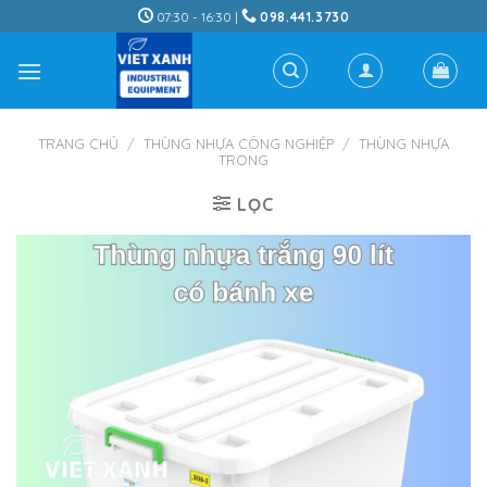
Skip
07:30 - 16:30 |
098.441.3730
to
content
TRANG CHỦ
/
THÙNG NHỰA CÔNG NGHIỆP
/
THÙNG NHỰA
TRONG
LỌC