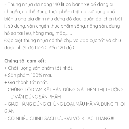
– Thùng nhựa đa nâng 140 lít có bánh xe dể dàng di
chuyển, có thể đựng thực phẩm thịt cá, sử dụng phổ
biến trong gia đình như đựng đồ đạc, quần áo, chén bát
ít sử dụng, vận chyển thực phẩm sống, nông sản, đựng
hồ sơ tài liệu, hàng may mặc,…….
Đặc biệt thùng nhựa có thể chịu va đập cực tốt và chịu
được nhiệt độ từ -20 đến 120 độ C .
Chúng tôi cam kết:
+ Chất lượng sản phẩm tốt nhất.
+ Sản phẩm 100% mới.
+ Giá thành tốt nhất.
– CHÚNG TÔI CAM KẾT BÁN ĐÚNG GIÁ TRÊN THỊ TRƯỜNG.
– TƯ VẤN ĐÚNG SẢN PHẨM.
– GIAO HÀNG ĐÚNG CHỦNG LOẠI, MẪU MÃ VÀ ĐÚNG THỜI
GIAN.
– CÓ NHIỀU CHÍNH SÁCH ƯU ĐÃI VỚI KHÁCH HÀNG.!!!!