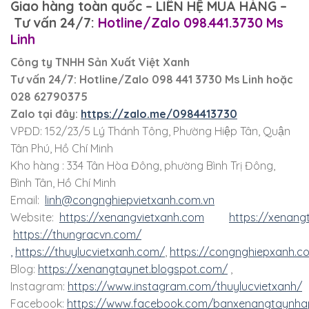
Giao hàng toàn quốc – LIÊN HỆ MUA HÀNG –
Tư vấn 24/7:
Hotline/Zalo 098.441.3730 Ms
Linh
Công ty TNHH Sản Xuất Việt Xanh
Tư vấn 24/7: Hotline
/Zalo
098 441 3730
Ms Linh
hoặc
028 62790375
Zalo tại đây:
https://zalo.me/0984413730
VPĐD: 152/23/5 Lý Thánh Tông, Phường Hiệp Tân, Quận
Tân Phú, Hồ Chí Minh
Kho hàng : 334 Tân Hòa Đông, phường Bình Trị Đông,
Bình Tân, Hồ Chí Minh
Email:
linh@congnghiepvietxanh.com.vn
Website:
https://xenangvietxanh.com
https://xenang
https://thungracvn.com/
,
https://thuylucvietxanh.com/
,
https://congnghiepxanh.c
Blog:
https://xenangtaynet.blogspot.com/
,
Instagram:
https://www.instagram.com/thuylucvietxanh/
Facebook:
https://www.facebook.com/banxenangtaynha