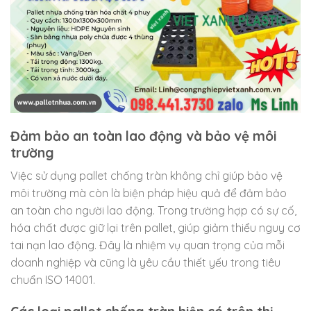
Đảm bảo an toàn lao động và bảo vệ môi
trường
Việc sử dụng pallet chống tràn không chỉ giúp bảo vệ
môi trường mà còn là biện pháp hiệu quả để đảm bảo
an toàn cho người lao động. Trong trường hợp có sự cố,
hóa chất được giữ lại trên pallet, giúp giảm thiểu nguy cơ
tai nạn lao động. Đây là nhiệm vụ quan trọng của mỗi
doanh nghiệp và cũng là yêu cầu thiết yếu trong tiêu
chuẩn ISO 14001.