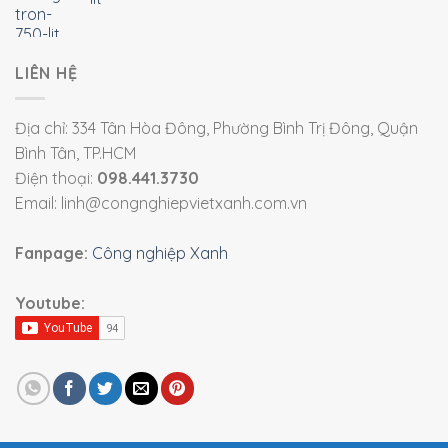
LIÊN HỆ
Địa chỉ: 334 Tân Hòa Đông, Phường Bình Trị Đông, Quận
Bình Tân, TP.HCM
Điện thoại:
098.441.3730
Email: linh@congnghiepvietxanh.com.vn
Fanpage:
Công nghiệp Xanh
Youtube: