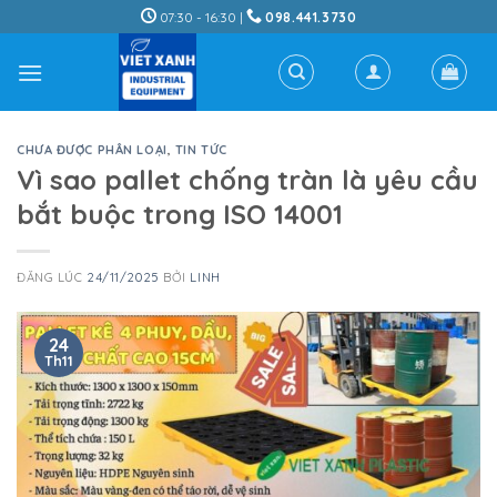
Skip
07:30 - 16:30 |
098.441.3730
to
content
CHƯA ĐƯỢC PHÂN LOẠI
,
TIN TỨC
Vì sao pallet chống tràn là yêu cầu
bắt buộc trong ISO 14001
ĐĂNG LÚC
24/11/2025
BỞI
LINH
24
Th11