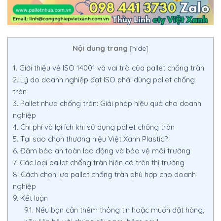
Nội dung trang
[
hide
]
1.
Giới thiệu về ISO 14001 và vai trò của pallet chống tràn
2.
Lý do doanh nghiệp đạt ISO phải dùng pallet chống
tràn
3.
Pallet nhựa chống tràn: Giải pháp hiệu quả cho doanh
nghiệp
4.
Chi phí và lợi ích khi sử dụng pallet chống tràn
5.
Tại sao chọn thương hiệu Việt Xanh Plastic?
6.
Đảm bảo an toàn lao động và bảo vệ môi trường
7.
Các loại pallet chống tràn hiện có trên thị trường
8.
Cách chọn lựa pallet chống tràn phù hợp cho doanh
nghiệp
9.
Kết luận
9.1.
Nếu bạn cần thêm thông tin hoặc muốn đặt hàng,