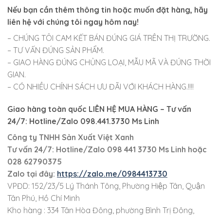
Nếu bạn cần thêm thông tin hoặc muốn đặt hàng, hãy
liên hệ với chúng tôi ngay hôm nay!
– CHÚNG TÔI CAM KẾT BÁN ĐÚNG GIÁ TRÊN THỊ TRƯỜNG.
– TƯ VẤN ĐÚNG SẢN PHẨM.
– GIAO HÀNG ĐÚNG CHỦNG LOẠI, MẪU MÃ VÀ ĐÚNG THỜI
GIAN.
– CÓ NHIỀU CHÍNH SÁCH ƯU ĐÃI VỚI KHÁCH HÀNG.!!!!
Giao hàng toàn quốc LIÊN HỆ MUA HÀNG
– Tư vấn
24/7: Hotline/Zalo 098.441.3730 Ms Linh
Công ty TNHH Sản Xuất Việt Xanh
Tư vấn 24/7: Hotline
/Zalo
098 441 3730
Ms Linh
hoặc
028 62790375
Zalo tại đây:
https://zalo.me/0984413730
VPĐD: 152/23/5 Lý Thánh Tông, Phường Hiệp Tân, Quận
Tân Phú, Hồ Chí Minh
Kho hàng : 334 Tân Hòa Đông, phường Bình Trị Đông,