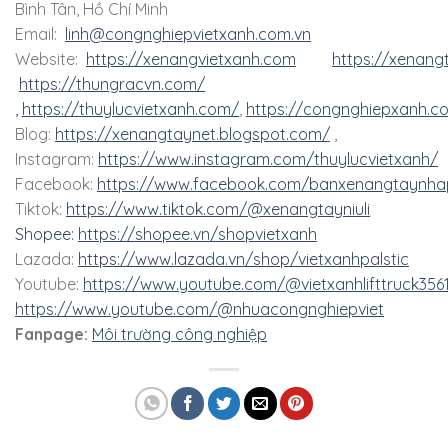
Bình Tân, Hồ Chí Minh
Email:
linh@congnghiepvietxanh.com.vn
Website:
https://xenangvietxanh.com
https://xenang
https://thungracvn.com/
,
https://thuylucvietxanh.com/
,
https://congnghiepxanh.c
Blog:
https://xenangtaynet.blogspot.com/
,
Instagram:
https://www.instagram.com/thuylucvietxanh/
Facebook:
https://www.facebook.com/banxenangtaynha
Tiktok:
https://www.tiktok.com/@xenangtayniuli
Shopee:
https://shopee.vn/shopvietxanh
Lazada:
https://www.lazada.vn/shop/vietxanhpalstic
Youtube:
https://www.youtube.com/@vietxanhlifttruck356
https://www.youtube.com/@nhuacongnghiepviet
Fanpage:
Môi trường công nghiệp