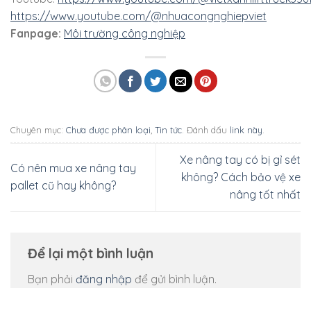
https://www.youtube.com/@nhuacongnghiepviet
Fanpage:
Môi trường công nghiệp
Chuyên mục:
Chưa được phân loại
,
Tin tức
. Đánh dấu
link này
.
Xe nâng tay có bị gỉ sét
Có nên mua xe nâng tay
không? Cách bảo vệ xe
pallet cũ hay không?
nâng tốt nhất
Để lại một bình luận
Bạn phải
đăng nhập
để gửi bình luận.