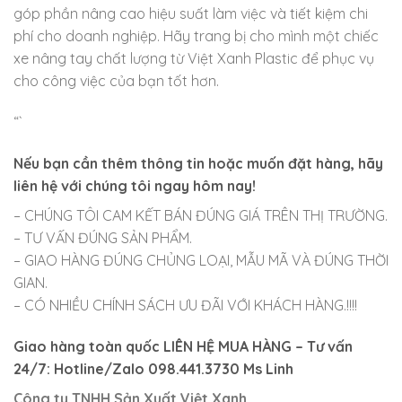
góp phần nâng cao hiệu suất làm việc và tiết kiệm chi
phí cho doanh nghiệp. Hãy trang bị cho mình một chiếc
xe nâng tay chất lượng từ Việt Xanh Plastic để phục vụ
cho công việc của bạn tốt hơn.
“`
Nếu bạn cần thêm thông tin hoặc muốn đặt hàng, hãy
liên hệ với chúng tôi ngay hôm nay!
– CHÚNG TÔI CAM KẾT BÁN ĐÚNG GIÁ TRÊN THỊ TRƯỜNG.
– TƯ VẤN ĐÚNG SẢN PHẨM.
– GIAO HÀNG ĐÚNG CHỦNG LOẠI, MẪU MÃ VÀ ĐÚNG THỜI
GIAN.
– CÓ NHIỀU CHÍNH SÁCH ƯU ĐÃI VỚI KHÁCH HÀNG.!!!!
Giao hàng toàn quốc LIÊN HỆ MUA HÀNG
– Tư vấn
24/7: Hotline/Zalo 098.441.3730 Ms Linh
Công ty TNHH Sản Xuất Việt Xanh