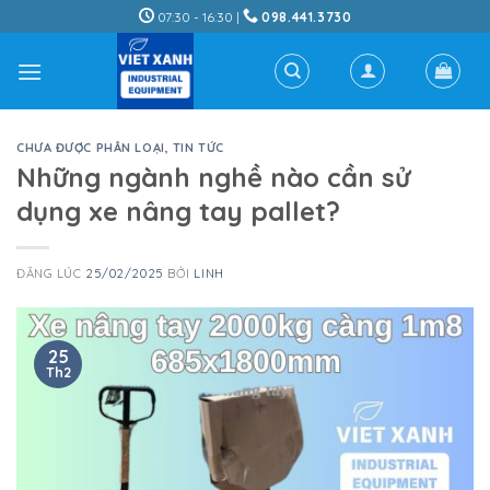
Skip
07:30 - 16:30 |
098.441.3730
to
content
CHƯA ĐƯỢC PHÂN LOẠI
,
TIN TỨC
Những ngành nghề nào cần sử
dụng xe nâng tay pallet?
ĐĂNG LÚC
25/02/2025
BỞI
LINH
25
Th2