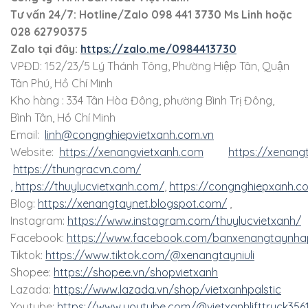
Tư vấn 24/7: Hotline
/Zalo
098 441 3730
Ms Linh
hoặc
028 62790375
Zalo tại đây:
https://zalo.me/0984413730
VPĐD: 152/23/5 Lý Thánh Tông, Phường Hiệp Tân, Quận
Tân Phú, Hồ Chí Minh
Kho hàng : 334 Tân Hòa Đông, phường Bình Trị Đông,
Bình Tân, Hồ Chí Minh
Email:
linh@congnghiepvietxanh.com.vn
Website:
https://xenangvietxanh.com
https://xenang
https://thungracvn.com/
,
https://thuylucvietxanh.com/
,
https://congnghiepxanh.c
Blog:
https://xenangtaynet.blogspot.com/
,
Instagram:
https://www.instagram.com/thuylucvietxanh/
Facebook:
https://www.facebook.com/banxenangtaynha
Tiktok:
https://www.tiktok.com/@xenangtayniuli
Shopee:
https://shopee.vn/shopvietxanh
Lazada:
https://www.lazada.vn/shop/vietxanhpalstic
Youtube:
https://www.youtube.com/@vietxanhlifttruck356