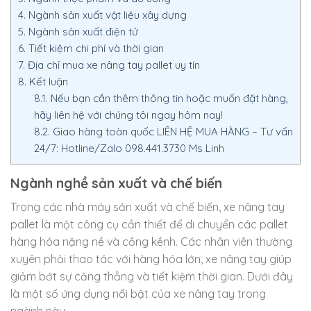
4.
Ngành sản xuất vật liệu xây dựng
5.
Ngành sản xuất điện tử
6.
Tiết kiệm chi phí và thời gian
7.
Địa chỉ mua xe nâng tay pallet uy tín
8.
Kết luận
8.1.
Nếu bạn cần thêm thông tin hoặc muốn đặt hàng,
hãy liên hệ với chúng tôi ngay hôm nay!
8.2.
Giao hàng toàn quốc LIÊN HỆ MUA HÀNG – Tư vấn
24/7: Hotline/Zalo 098.441.3730 Ms Linh
Ngành nghề sản xuất và chế biến
Trong các nhà máy sản xuất và chế biến, xe nâng tay
pallet là một công cụ cần thiết để di chuyển các pallet
hàng hóa nặng nề và cồng kềnh. Các nhân viên thường
xuyên phải thao tác với hàng hóa lớn, xe nâng tay giúp
giảm bớt sự căng thẳng và tiết kiệm thời gian. Dưới đây
là một số ứng dụng nổi bật của xe nâng tay trong
ngành này.