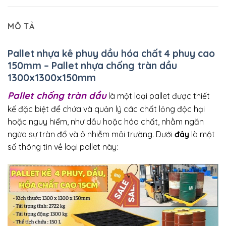
MÔ TẢ
Pallet nhựa kê phuy dầu hóa chất 4 phuy cao
150mm – Pallet nhựa chống tràn dầu
1300x1300x150mm
Pallet chống tràn dầu
là một loại pallet được thiết
kế đặc biệt để chứa và quản lý các chất lỏng độc hại
hoặc nguy hiểm, như dầu hoặc hóa chất, nhằm ngăn
ngừa sự tràn đổ và ô nhiễm môi trường. Dưới
đây
là một
số thông tin về loại pallet này: