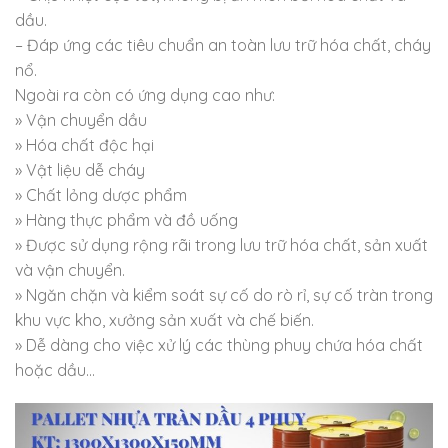
dầu.
– Đáp ứng các tiêu chuẩn an toàn lưu trữ hóa chất, cháy
nổ.
Ngoài ra còn có ứng dụng cao như:
» Vận chuyển dầu
» Hóa chất độc hại
» Vật liệu dễ cháy
» Chất lỏng dược phẩm
» Hàng thực phẩm và đồ uống
» Được sử dụng rộng rãi trong lưu trữ hóa chất, sản xuất
và vận chuyển.
» Ngăn chặn và kiểm soát sự cố do rò rỉ, sự cố tràn trong
khu vực kho, xưởng sản xuất và chế biến.
» Dễ dàng cho việc xử lý các thùng phuy chứa hóa chất
hoặc dầu…