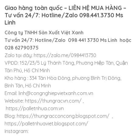
Giao hàng toàn quốc – LIÊN HỆ MUA HÀNG –
Tư vấn 24/7: Hotline/Zalo 098.441.3730 Ms
Linh
Công ty TNHH Sản Xuất Việt Xanh
Tư vấn 24/7: Hotline/Zalo 098 441 3730 Ms Linh hoặc
028 62790375
Zalo tại đây: https://zalo.me/0984413730
VPĐD: 152/23/5 Lý Thánh Tông, Phường Hiệp Tân, Quận
Tân Phú, Hồ Chí Minh
Kho hàng : 334 Tân Hòa Đông, phường Bình Trị Đông,
Bình Tân, Hồ Chí Minh
Email: linh@congnghiepvietxanh.com.vn
Website: https://thungracvn.com/ ,
https://palletnhua.com.vn
Blog: https://thungracconcong.blogspot.com/ ,
https://palletnhuaviet.blogspot.com/
Instagram: