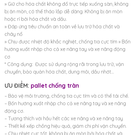
» Giữ cho hóa chất không đổ trực tiếp xuống sàn, không
bị ăn mòn, có thể tháo lắp dễ dàng. Không bị ăn mòn
hoặc rỉ bởi hóa chất và dầu.
» Đáp ứng tiêu chuẩn an toàn về lưu trữ hóa chất và
cháy nổ
» Chịu được nhiệt độ khắc nghiệt, chống tia cực tím » Bốn
hướng xuất nhập cho cả xe nâng tay và xe nâng động
cơ
* Công dụng: Được sử dụng rộng rãi trong lưu trữ, vận
chuyển, bảo quản hóa chất, dung môi, dầu nhớt…
ƯU ĐIỂM:
pallet chống tràn
– Bảo vệ môi trường, chống tia cực tím và có thể tái chế.
– Bốn hướng xuất nhập cho cả xe nâng tay và xe nâng
động cơ.
– Tương thích với hầu hết các xe nâng và xe nâng tay
– Thiết kế xếp chồng hiệu quả, giảm chi phí vận chuyển.
– Chịu nhiệt cực tốt, không bị ăn mòn bởi hóa chất và