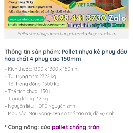
Pallet-ke-phuy-dau-chong-tran-4-phuy-cao-15cm
Thông tin sản phẩm:
Pallet nhựa kê phuy dầu
hóa chất 4 phuy cao 150mm
– Kích thước: 1300 x 1300 x 150mm
– Tải trọng tĩnh: 2722 kg
– Tải trọng động: 1300 kg
– Thể tích chứa : 150 L
– Trọng lượng: 32 kg
– Nguyên liệu: HDPE Nguyên sinh
– Màu sắc: Màu vàng-đen có thể táo rời, dễ vệ sinh
* Công năng: của
pallet chống tràn