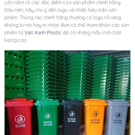
cần nắm rõ các đặc điểm của sản phẩm chính hãng.
Đầu tiên, hãy chú ý đến logo và nhãn hiệu trên sản
phẩm. Thùng rác chính hãng thường có logo rõ ràng,
không bị mờ hay in nhòe. Bạn có thể tham khảo các sản
phẩm từ
Việt Xanh Plastic
để có những mẫu mã chất
lượng cao.