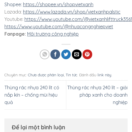
Shopee:
https://shopee.vn/shopvietxanh
Lazada:
https://www.lazada.vn/shop/vietxanhpalstic
Youtube:
https://www.youtube.com/@vietxanhlifttruck356
https://www.youtube.com/@nhuacongnghiepviet
Fanpage:
Môi trường công nghiệp
Chuyên mục:
Chưa được phân loại
,
Tin tức
. Đánh dấu
link này
.
Thùng rác nhựa 240 lít có
Thùng rác nhựa 240 lít – giải
nắp kín – chống mùi hiệu
pháp xanh cho doanh
quả
nghiệp
Để lại một bình luận