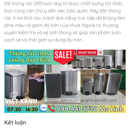
Để thùng rác 240l luôn duy trì được chất lượng tốt nhất,
bạn cũng cần chú ý đến việc bảo quản. Hãy đặt thùng
rác ở nơi khô ráo, tránh ánh nắng trực tiếp để không làm
phai màu và giảm độ bền của nhựa. Ngoài ra, thường
xuyên kiểm tra và vệ sinh thùng sẽ giúp sản phẩm luôn
sạch sẽ và thời gian sử dụng lâu hơn.
Kết luận