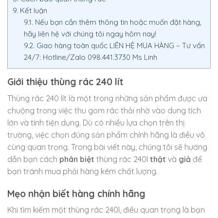
9.
Kết luận
9.1.
Nếu bạn cần thêm thông tin hoặc muốn đặt hàng,
hãy liên hệ với chúng tôi ngay hôm nay!
9.2.
Giao hàng toàn quốc LIÊN HỆ MUA HÀNG – Tư vấn
24/7: Hotline/Zalo 098.441.3730 Ms Linh
Giới thiệu thùng rác 240 lít
Thùng rác 240 lít là một trong những sản phẩm được ưa
chuộng trong việc thu gom rác thải nhờ vào dung tích
lớn và tính tiện dụng. Dù có nhiều lựa chọn trên thị
trường, việc chọn đúng sản phẩm chính hãng là điều vô
cùng quan trọng. Trong bài viết này, chúng tôi sẽ hướng
dẫn bạn cách
phân biệt
thùng rác 240l
thật
và
giả
để
bạn tránh mua phải hàng kém chất lượng.
Mẹo nhận biết hàng chính hãng
Khi tìm kiếm một thùng rác 240l, điều quan trọng là bạn