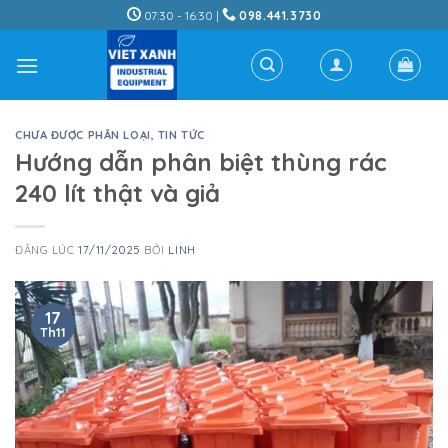
Skip
07:30 - 16:30 |
098.441.3730
to
content
CHƯA ĐƯỢC PHÂN LOẠI
,
TIN TỨC
Hướng dẫn phân biệt thùng rác
240 lít thật và giả
ĐĂNG LÚC
17/11/2025
BỞI
LINH
17
Th11