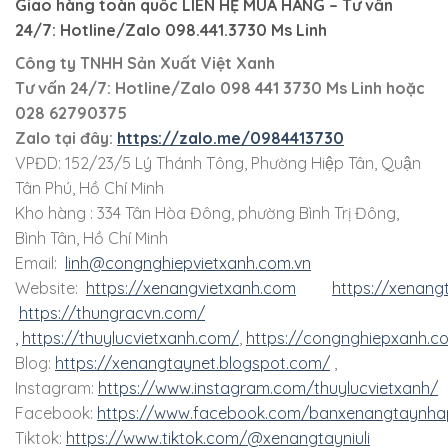
Giao hàng toàn quốc LIÊN HỆ MUA HÀNG
– Tư vấn
24/7: Hotline/Zalo 098.441.3730 Ms Linh
Công ty TNHH Sản Xuất Việt Xanh
Tư vấn 24/7: Hotline
/Zalo
098 441 3730
Ms Linh
hoặc
028 62790375
Zalo tại đây:
https://zalo.me/0984413730
VPĐD: 152/23/5 Lý Thánh Tông, Phường Hiệp Tân, Quận
Tân Phú, Hồ Chí Minh
Kho hàng : 334 Tân Hòa Đông, phường Bình Trị Đông,
Bình Tân, Hồ Chí Minh
Email:
linh@congnghiepvietxanh.com.vn
Website:
https://xenangvietxanh.com
https://xenang
https://thungracvn.com/
,
https://thuylucvietxanh.com/
,
https://congnghiepxanh.c
Blog:
https://xenangtaynet.blogspot.com/
,
Instagram:
https://www.instagram.com/thuylucvietxanh/
Facebook:
https://www.facebook.com/banxenangtaynha
Tiktok:
https://www.tiktok.com/@xenangtayniuli