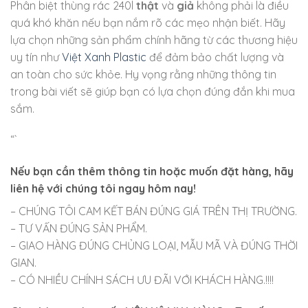
Phân biệt thùng rác 240l
thật
và
giả
không phải là điều
quá khó khăn nếu bạn nắm rõ các mẹo nhận biết. Hãy
lựa chọn những sản phẩm chính hãng từ các thương hiệu
uy tín như
Việt Xanh Plastic
để đảm bảo chất lượng và
an toàn cho sức khỏe. Hy vọng rằng những thông tin
trong bài viết sẽ giúp bạn có lựa chọn đúng đắn khi mua
sắm.
“`
Nếu bạn cần thêm thông tin hoặc muốn đặt hàng, hãy
liên hệ với chúng tôi ngay hôm nay!
– CHÚNG TÔI CAM KẾT BÁN ĐÚNG GIÁ TRÊN THỊ TRƯỜNG.
– TƯ VẤN ĐÚNG SẢN PHẨM.
– GIAO HÀNG ĐÚNG CHỦNG LOẠI, MẪU MÃ VÀ ĐÚNG THỜI
GIAN.
– CÓ NHIỀU CHÍNH SÁCH ƯU ĐÃI VỚI KHÁCH HÀNG.!!!!