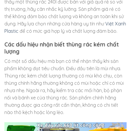
thấy một thùng rác 240l được bán với giá quá rẻ so với
thị trường, hãy cân nhắc kỹ lưỡng. Sản phẩm giá rẻ có
thể không đảm bảo chất lượng và không an toàn khi sử
dụng. Hãy lựa chọn những cửa hàng uy tín như
Việt Xanh
Plastic
để có mức giá hợp lý và chất lượng đảm bảo.
Các dấu hiệu nhận biết thùng rác kém chất
lượng
Có một số dấu hiệu mà bạn có thể nhận thấy khi sản
phẩm không đạt tiêu chuẩn. Điều đầu tiên là mùi nhựa.
Thùng rác kém chất lượng thường có mùi khó chịu, còn
thùng chính hãng thường không có mùi hoặc chỉ có mùi
nhựa nhẹ. Ngoài ra, hãy kiểm tra các mối hàn, bộ phận
nối và bánh xe của thùng rác. Sản phẩm chính hãng
thường được gia công rất cẩn thận, không có chi tiết
nào thô kệch hoặc lỏng lẻo.