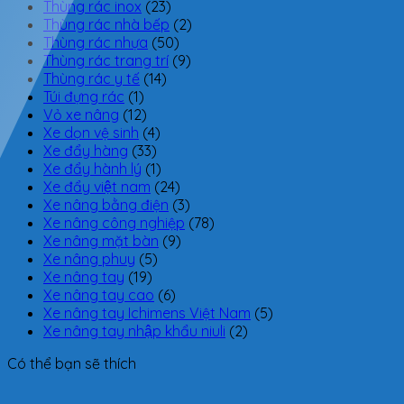
Thùng rác inox
(23)
Thùng rác nhà bếp
(2)
Thùng rác nhựa
(50)
Thùng rác trang trí
(9)
Thùng rác y tế
(14)
Túi đựng rác
(1)
Vỏ xe nâng
(12)
Xe dọn vệ sinh
(4)
Xe đẩy hàng
(33)
Xe đẩy hành lý
(1)
Xe đẩy việt nam
(24)
Xe nâng bằng điện
(3)
Xe nâng công nghiệp
(78)
Xe nâng mặt bàn
(9)
Xe nâng phuy
(5)
Xe nâng tay
(19)
Xe nâng tay cao
(6)
Xe nâng tay Ichimens Việt Nam
(5)
Xe nâng tay nhập khẩu niuli
(2)
Có thể bạn sẽ thích