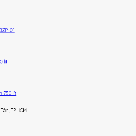
BZP-01
lít
750 lít
 Tân, TP.HCM