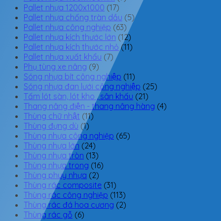
Pallet nhựa 1200x1000
(17)
Pallet nhựa chống tràn dầu
(5)
Pallet nhựa công nghiệp
(63)
Pallet nhựa kích thước lớn
(12)
Pallet nhựa kích thước nhỏ
(11)
Pallet nhựa xuất khẩu
(7)
Phụ tùng xe nâng
(9)
Sóng nhựa bít công nghiệp
(11)
Sóng nhựa đan lưới công nghiệp
(25)
Tấm lót sàn, lót kho , sân khấu
(21)
Thang nâng điện - thang nâng hàng
(4)
Thùng chữ nhật
(11)
Thùng đựng dù
(1)
Thùng nhựa công nghiệp
(65)
Thùng nhựa lớn
(24)
Thùng nhựa tròn
(13)
Thùng nhựa trong
(16)
Thùng phuy nhựa
(2)
Thùng rác composite
(31)
Thùng rác công nghiệp
(113)
Thùng rác đá hoa cương
(2)
Thùng rác gỗ
(6)