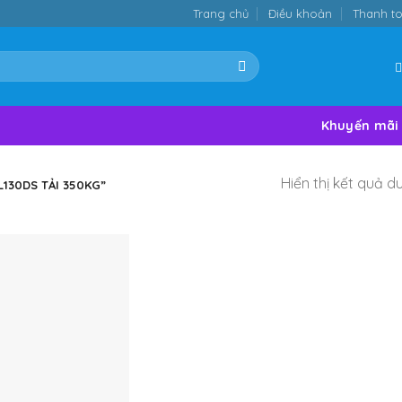
Trang chủ
Điều khoản
Thanh t
Khuyến mãi
Hiển thị kết quả d
130DS TẢI 350KG”