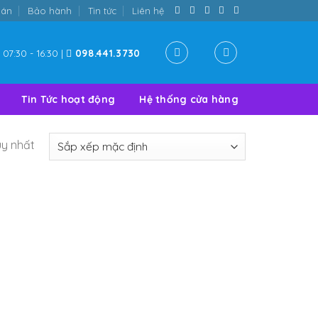
oán
Bảo hành
Tin tức
Liên hệ
07:30 - 16:30 |
098.441.3730
Tin Tức hoạt động
Hệ thống cửa hàng
uy nhất