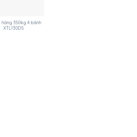
y hàng 350kg 4 bánh
XTL130DS