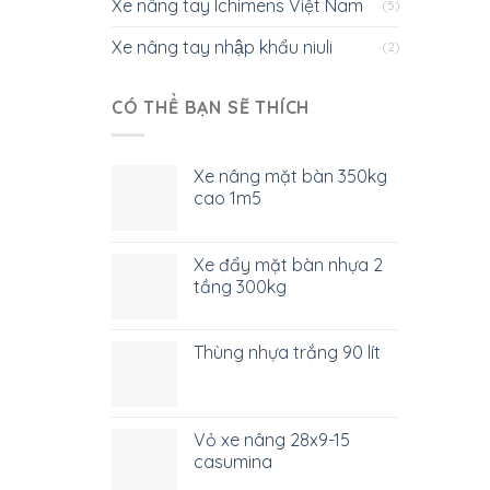
Xe nâng tay Ichimens Việt Nam
(5)
Xe nâng tay nhập khẩu niuli
(2)
CÓ THỂ BẠN SẼ THÍCH
Xe nâng mặt bàn 350kg
cao 1m5
Xe đẩy mặt bàn nhựa 2
tầng 300kg
Thùng nhựa trắng 90 lít
Vỏ xe nâng 28x9-15
casumina