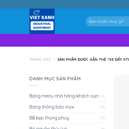
Skip
to
content
Tìm
kiếm:
TRANG CHỦ
/
SẢN PHẨM ĐƯỢC GẮN THẺ “XE ĐẨY XTL
DANH MỤC SẢN PHẨM
Bảng menu nhà hàng-khách sạn
(26)
Bảng thông báo inox
(12)
Bộ kẹp thùng phuy
(2)
Bộ nguồn thủy lực
(8)