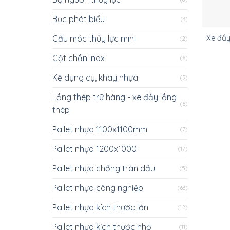
Bục phát biểu
(3)
Cẩu móc thủy lực mini
Xe đẩ
(2)
Cột chắn inox
(6)
Kệ dụng cụ, khay nhựa
(9)
Lồng thép trữ hàng - xe đầy lồng
(6)
thép
Pallet nhựa 1100x1100mm
(7)
Pallet nhựa 1200x1000
(17)
Pallet nhựa chống tràn dầu
(5)
Pallet nhựa công nghiệp
(63)
Pallet nhựa kích thước lớn
(12)
Pallet nhựa kích thước nhỏ
(11)