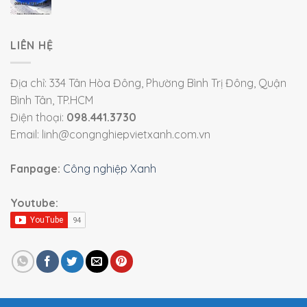
LIÊN HỆ
Địa chỉ: 334 Tân Hòa Đông, Phường Bình Trị Đông, Quận
Bình Tân, TP.HCM
Điện thoại:
098.441.3730
Email: linh@congnghiepvietxanh.com.vn
Fanpage:
Công nghiệp Xanh
Youtube: