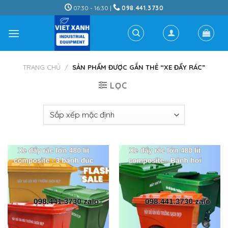
Skip
07:30 - 16:30 |
098.441.3730
to
content
TRANG CHỦ
/
SẢN PHẨM ĐƯỢC GẮN THẺ “XE ĐẨY RÁC”
LỌC