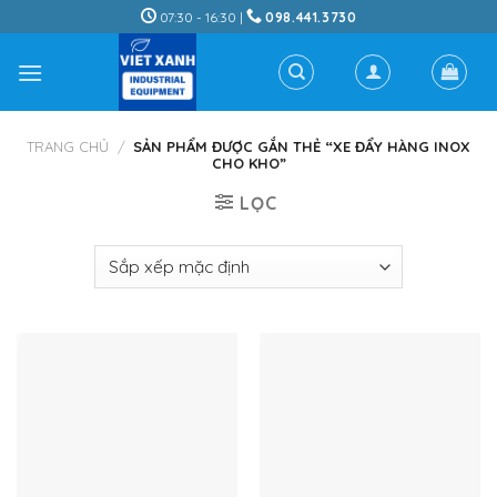
Skip
07:30 - 16:30 |
098.441.3730
to
content
TRANG CHỦ
/
SẢN PHẨM ĐƯỢC GẮN THẺ “XE ĐẨY HÀNG INOX
CHO KHO”
LỌC