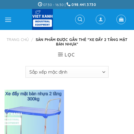
Skip
07:30 - 16:30 |
098.441.3730
to
content
TRANG CHỦ
/
SẢN PHẨM ĐƯỢC GẮN THẺ “XE ĐẨY 2 TẦNG MẶT
BÀN NHỰA”
LỌC