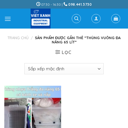
Skip
07:30 - 16:30 |
098.441.3730
to
content
TRANG CHỦ
/
SẢN PHẨM ĐƯỢC GẮN THẺ “THÙNG VUÔNG ĐA
NĂNG 65 LÍT”
LỌC