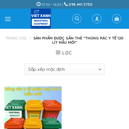
Skip
07:30 - 16:30 |
098.441.3730
to
content
TRANG CHỦ
/
SẢN PHẨM ĐƯỢC GẮN THẺ “THÙNG RÁC Y TẾ 120
LÍT MẪU MỚI”
LỌC