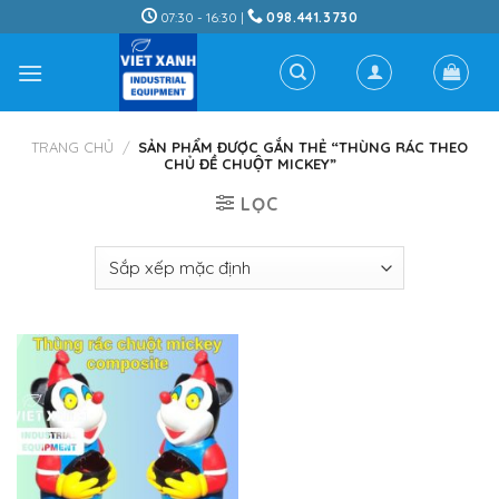
Skip
07:30 - 16:30 |
098.441.3730
to
content
TRANG CHỦ
/
SẢN PHẨM ĐƯỢC GẮN THẺ “THÙNG RÁC THEO
CHỦ ĐỀ CHUỘT MICKEY”
LỌC