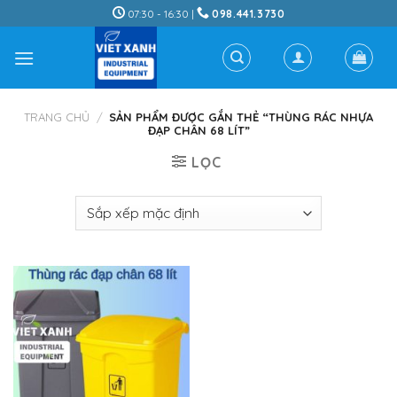
Skip
07:30 - 16:30 |
098.441.3730
to
content
TRANG CHỦ
/
SẢN PHẨM ĐƯỢC GẮN THẺ “THÙNG RÁC NHỰA
ĐẠP CHÂN 68 LÍT”
LỌC