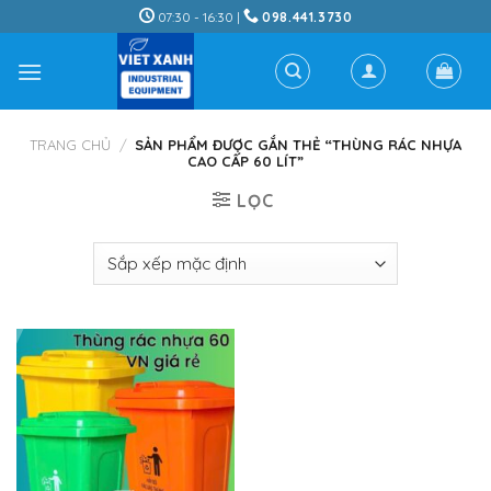
Skip
07:30 - 16:30 |
098.441.3730
to
content
TRANG CHỦ
/
SẢN PHẨM ĐƯỢC GẮN THẺ “THÙNG RÁC NHỰA
CAO CẤP 60 LÍT”
LỌC