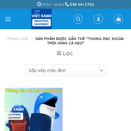
Skip
07:30 - 16:30 |
098.441.3730
to
content
TRANG CHỦ
/
SẢN PHẨM ĐƯỢC GẮN THẺ “THÙNG RÁC NGOÀI
TRỜI HÌNH CÁ HEO”
LỌC