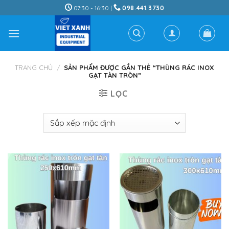
Skip
07:30 - 16:30 |
098.441.3730
to
content
TRANG CHỦ
/
SẢN PHẨM ĐƯỢC GẮN THẺ “THÙNG RÁC INOX
GẠT TÀN TRÒN”
LỌC