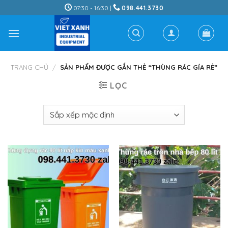
Skip
07:30 - 16:30 |
098.441.3730
to
content
TRANG CHỦ
/
SẢN PHẨM ĐƯỢC GẮN THẺ “THÙNG RÁC GÍA RẺ”
LỌC