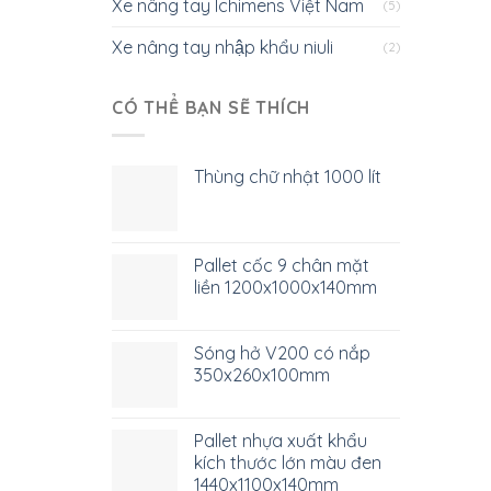
Xe nâng tay Ichimens Việt Nam
(5)
Xe nâng tay nhập khẩu niuli
(2)
CÓ THỂ BẠN SẼ THÍCH
Thùng chữ nhật 1000 lít
Pallet cốc 9 chân mặt
liền 1200x1000x140mm
Sóng hở V200 có nắp
350x260x100mm
Pallet nhựa xuất khẩu
kích thước lớn màu đen
1440x1100x140mm