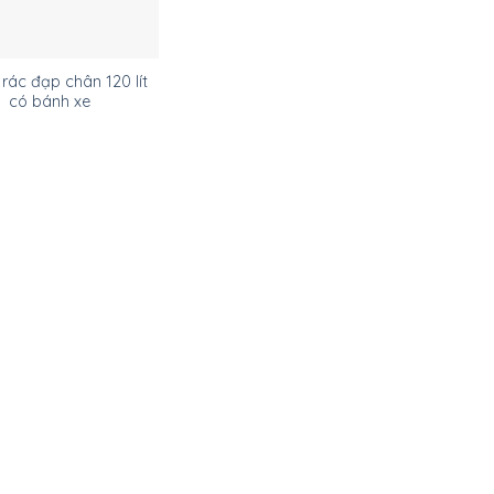
rác đạp chân 120 lít
có bánh xe