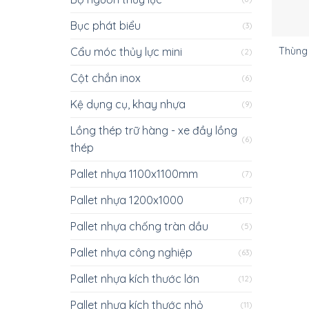
Bục phát biểu
(3)
Cẩu móc thủy lực mini
Thùng 
(2)
Cột chắn inox
(6)
Kệ dụng cụ, khay nhựa
(9)
Lồng thép trữ hàng - xe đầy lồng
(6)
thép
Pallet nhựa 1100x1100mm
(7)
Pallet nhựa 1200x1000
(17)
Pallet nhựa chống tràn dầu
(5)
Pallet nhựa công nghiệp
(63)
Pallet nhựa kích thước lớn
(12)
Pallet nhựa kích thước nhỏ
(11)