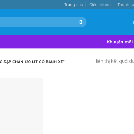
Trang chủ
Điều khoản
Thanh t
Khuyến mãi
Hiển thị kết quả d
 ĐẠP CHÂN 120 LÍT CÓ BÁNH XE”