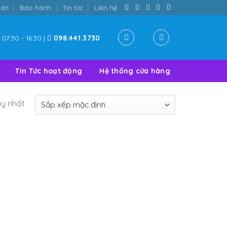
oán
Bảo hành
Tin tức
Liên hệ
07:30 - 16:30 |
098.441.3730
Tin Tức hoạt động
Hệ thống cửa hàng
uy nhất