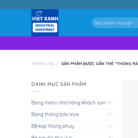
Skip
to
content
Tìm
kiếm:
TRANG CHỦ
/
SẢN PHẨM ĐƯỢC GẮN THẺ “THÙNG RÁC
DANH MỤC SẢN PHẨM
Bảng menu nhà hàng-khách sạn
(26)
Bảng thông báo inox
(12)
Bộ kẹp thùng phuy
(2)
Bộ nguồn thủy lực
(8)