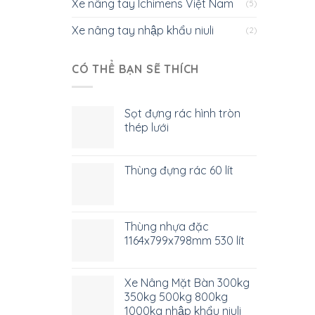
Xe nâng tay Ichimens Việt Nam
(5)
Xe nâng tay nhập khẩu niuli
(2)
CÓ THỂ BẠN SẼ THÍCH
Sọt đựng rác hình tròn
thép lưới
Thùng đựng rác 60 lít
Thùng nhựa đặc
1164x799x798mm 530 lít
Xe Nâng Mặt Bàn 300kg
350kg 500kg 800kg
1000kg nhập khẩu niuli