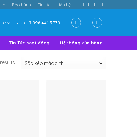
oán
Bảo hành
Tin tức
Liên hệ
07:30 - 16:30 |
098.441.3730
Tin Tức hoạt động
Hệ thống cửa hàng
results