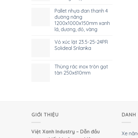
Pallet nhựa đan thanh 4
đường nâng
1200x1000x150mm xanh
lá, dương, đỏ, vàng
Vỏ xúc lật 23.5-25-24PR
Solideal Srilanka
Thùng rác inox tròn gạt
tàn 250x610mm
GIỚI THIỆU
DANH 
Việt Xanh Industry – Dẫn đầu
Xe nân