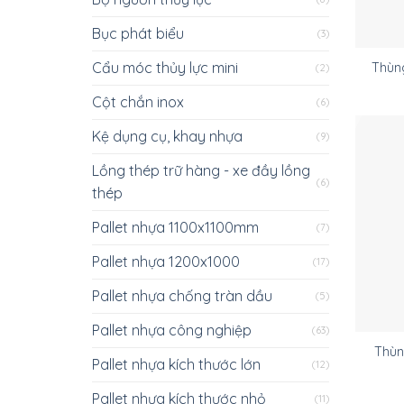
Bục phát biểu
(3)
Cẩu móc thủy lực mini
Thùng
(2)
Cột chắn inox
(6)
Kệ dụng cụ, khay nhựa
(9)
Lồng thép trữ hàng - xe đầy lồng
(6)
thép
Pallet nhựa 1100x1100mm
(7)
Pallet nhựa 1200x1000
(17)
Pallet nhựa chống tràn dầu
(5)
Pallet nhựa công nghiệp
(63)
Thùn
Pallet nhựa kích thước lớn
(12)
Pallet nhựa kích thước nhỏ
(11)