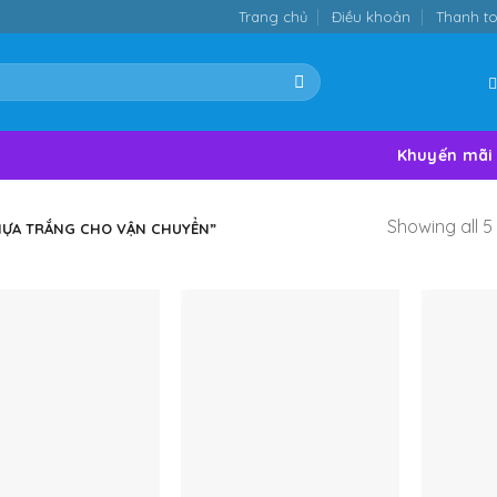
Trang chủ
Điều khoản
Thanh t
Khuyến mãi
Showing all 5 
ỰA TRẮNG CHO VẬN CHUYỂN”