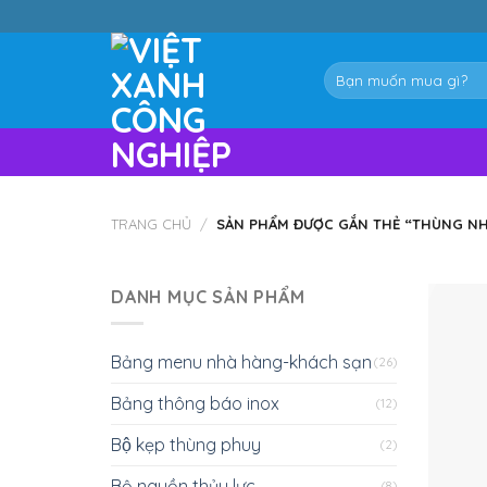
Skip
to
content
Tìm
kiếm:
TRANG CHỦ
/
SẢN PHẨM ĐƯỢC GẮN THẺ “THÙNG NH
DANH MỤC SẢN PHẨM
Bảng menu nhà hàng-khách sạn
(26)
Bảng thông báo inox
(12)
Bộ kẹp thùng phuy
(2)
Bộ nguồn thủy lực
(8)