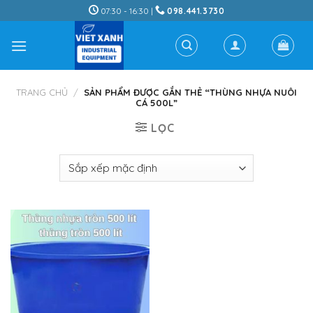
Skip
07:30 - 16:30 |
098.441.3730
to
content
TRANG CHỦ
/
SẢN PHẨM ĐƯỢC GẮN THẺ “THÙNG NHỰA NUÔI
CÁ 500L”
LỌC