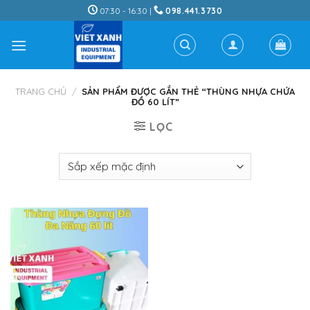
Skip
07:30 - 16:30 |
098.441.3730
to
content
TRANG CHỦ
/
SẢN PHẨM ĐƯỢC GẮN THẺ “THÙNG NHỰA CHỨA
ĐỒ 60 LÍT”
LỌC