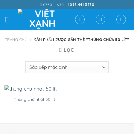
Skip
07:30 - 16:30 |
098.441.3730
to
content
TRANG CHỦ
/
SẢN PHẨM ĐƯỢC GẮN THẺ “THÙNG CHỨA 50 LÍT”
LỌC
Thùng chữ nhật 50 lít