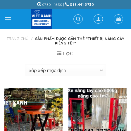
Skip
07:30 - 16:30 |
098.441.3730
to
content
TRANG CHỦ
/
SẢN PHẨM ĐƯỢC GẮN THẺ “THIẾT BỊ NÂNG CÂY
KIỂNG TẾT”
LỌC