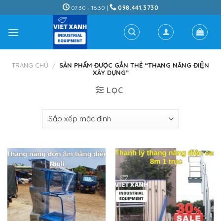
Skip
07:30 - 16:30 |
098.441.3730
to
content
TRANG CHỦ
/
SẢN PHẨM ĐƯỢC GẮN THẺ “THANG NÂNG ĐIỆN
XÂY DỰNG”
LỌC