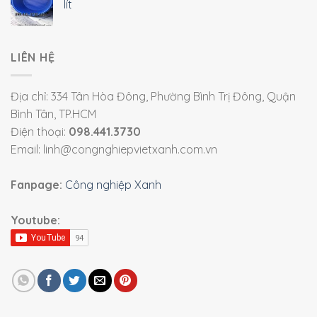
lít
LIÊN HỆ
Địa chỉ: 334 Tân Hòa Đông, Phường Bình Trị Đông, Quận
Bình Tân, TP.HCM
Điện thoại:
098.441.3730
Email: linh@congnghiepvietxanh.com.vn
Fanpage:
Công nghiệp Xanh
Youtube: