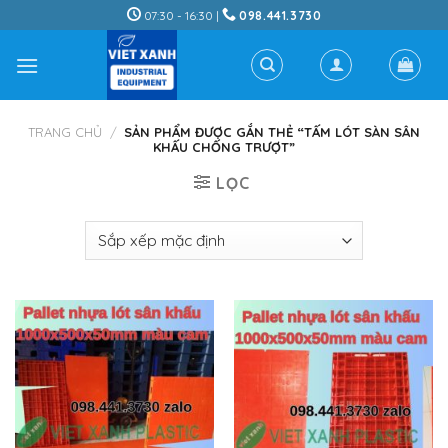
Skip
07:30 - 16:30 |
098.441.3730
to
content
TRANG CHỦ
/
SẢN PHẨM ĐƯỢC GẮN THẺ “TẤM LÓT SÀN SÂN
KHẤU CHỐNG TRƯỢT”
LỌC