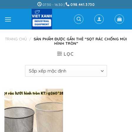
Skip
07:30 - 16:30 |
098.441.3730
to
content
TRANG CHỦ
/
SẢN PHẨM ĐƯỢC GẮN THẺ “SỌT RÁC CHỐNG MÙI
HÌNH TRÒN”
LỌC