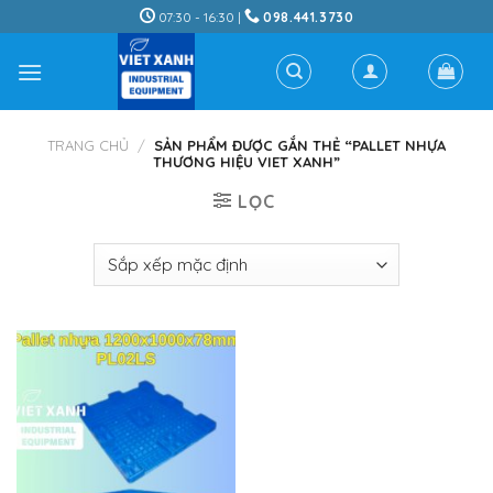
Skip
07:30 - 16:30 |
098.441.3730
to
content
TRANG CHỦ
/
SẢN PHẨM ĐƯỢC GẮN THẺ “PALLET NHỰA
THƯƠNG HIỆU VIET XANH”
LỌC