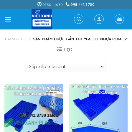
Skip
07:30 - 16:30 |
098.441.3730
to
content
TRANG CHỦ
/
SẢN PHẨM ĐƯỢC GẮN THẺ “PALLET NHỰA PL04LS”
LỌC