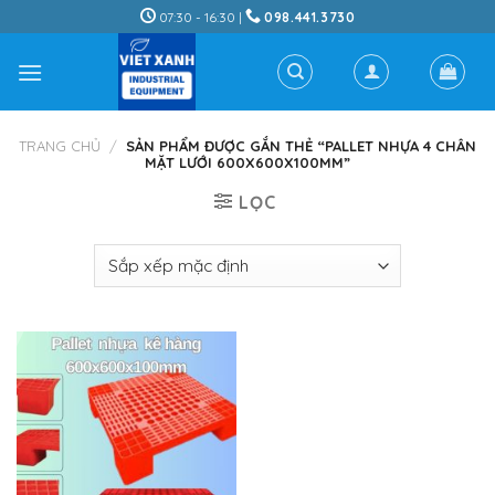
Skip
07:30 - 16:30 |
098.441.3730
to
content
TRANG CHỦ
/
SẢN PHẨM ĐƯỢC GẮN THẺ “PALLET NHỰA 4 CHÂN
MẶT LƯỚI 600X600X100MM”
LỌC