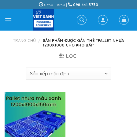
Skip
07:30 - 16:30 |
098.441.3730
to
content
TRANG CHỦ
/
SẢN PHẨM ĐƯỢC GẮN THẺ “PALLET NHỰA
1200X1000 CHO KHO BÃI”
LỌC