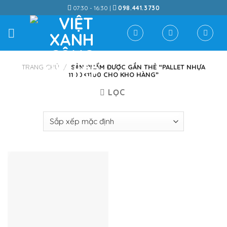
Skip
07:30 - 16:30 |
098.441.3730
to
content
TRANG CHỦ
/
SẢN PHẨM ĐƯỢC GẮN THẺ “PALLET NHỰA
1100X1100 CHO KHO HÀNG”
LỌC