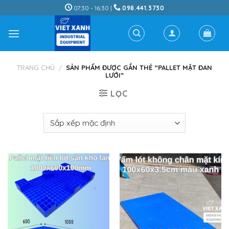
Skip
07:30 - 16:30 |
098.441.3730
to
content
TRANG CHỦ
/
SẢN PHẨM ĐƯỢC GẮN THẺ “PALLET MẶT ĐAN
LƯỚI”
LỌC